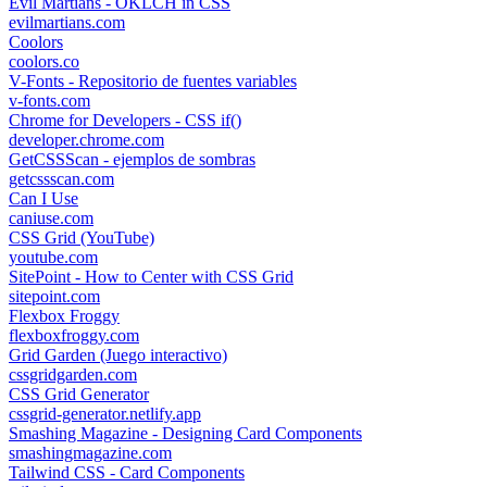
Evil Martians - OKLCH in CSS
evilmartians.com
Coolors
coolors.co
V-Fonts - Repositorio de fuentes variables
v-fonts.com
Chrome for Developers - CSS if()
developer.chrome.com
GetCSSScan - ejemplos de sombras
getcssscan.com
Can I Use
caniuse.com
CSS Grid (YouTube)
youtube.com
SitePoint - How to Center with CSS Grid
sitepoint.com
Flexbox Froggy
flexboxfroggy.com
Grid Garden (Juego interactivo)
cssgridgarden.com
CSS Grid Generator
cssgrid-generator.netlify.app
Smashing Magazine - Designing Card Components
smashingmagazine.com
Tailwind CSS - Card Components