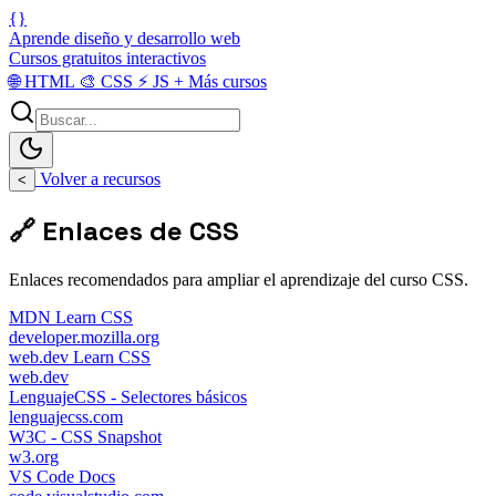
{}
Aprende diseño y desarrollo web
Cursos gratuitos interactivos
🌐
HTML
🎨
CSS
⚡
JS
+
Más cursos
Volver a recursos
<
🔗 Enlaces de CSS
Enlaces recomendados para ampliar el aprendizaje del curso CSS.
MDN Learn CSS
developer.mozilla.org
web.dev Learn CSS
web.dev
LenguajeCSS - Selectores básicos
lenguajecss.com
W3C - CSS Snapshot
w3.org
VS Code Docs