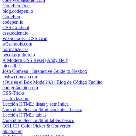
code.visualstudio.com
CodePen Docs
blog.codepen.io
CodePen
codepen.io
CSS Gradient
cssgradient.io
W3Schools - CSS Grid
w3schools.com
normalize.css
necolas.github.io
A Modern CSS Reset (Andy Bell)
piccalil.li
Josh Comeau - Interactive Guide to Flexbox
joshwcomeau.com
¿Que es el Box Model?🤔 - Blog de Código Facilito
codigofacilito.com
CSS-Tricks
css-tricks.com
Lección HTML: listas y semántica
/curso/html/leccion/html-semantica-basico
Lección HTML: tablas
/curso/html/leccion/html-tablas-basico
OKLCH Color Picker & Converter
oklch.com