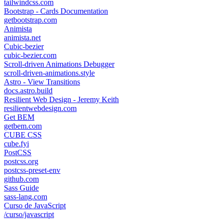
tailwindcss.com
Bootstrap - Cards Documentation
getbootstrap.com
Animista
animista.net
Cubic-bezier
cubic-bezier.com
Scroll-driven Animations Debugger
scroll-driven-animations.style
Astro - View Transitions
docs.astro.build
Resilient Web Design - Jeremy Keith
resilientwebdesign.com
Get BEM
getbem.com
CUBE CSS
cube.fyi
PostCSS
postcss.org
postcss-preset-env
github.com
Sass Guide
sass-lang.com
Curso de JavaScript
/curso/javascript