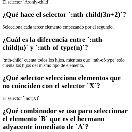
El selector `A:only-child`.
¿Qué hace el selector `:nth-child(3n+2)`?
Selecciona cada tercer elemento empezando por el segundo.
¿Cuál es la diferencia entre `:nth-
child(n)` y `:nth-of-type(n)`?
`:nth-child` cuenta todos los hijos, mientras que `:nth-of-type` solo
cuenta los hijos del mismo tipo de elemento.
¿Qué selector selecciona elementos que
no coinciden con el selector `X`?
El selector `:not(X)`.
¿Qué combinador se usa para seleccionar
el elemento `B` que es el hermano
adyacente inmediato de `A`?