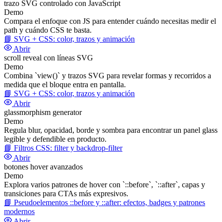
trazo SVG controlado con JavaScript
Demo
Compara el enfoque con JS para entender cuándo necesitas medir el
path y cuándo CSS te basta.
📘
SVG + CSS: color, trazos y animación
Abrir
scroll reveal con líneas SVG
Demo
Combina `view()` y trazos SVG para revelar formas y recorridos a
medida que el bloque entra en pantalla.
📘
SVG + CSS: color, trazos y animación
Abrir
glassmorphism generator
Demo
Regula blur, opacidad, borde y sombra para encontrar un panel glass
legible y defendible en producto.
📘
Filtros CSS: filter y backdrop-filter
Abrir
botones hover avanzados
Demo
Explora varios patrones de hover con `::before`, `::after`, capas y
transiciones para CTAs más expresivos.
📘
Pseudoelementos ::before y ::after: efectos, badges y patrones
modernos
Abrir