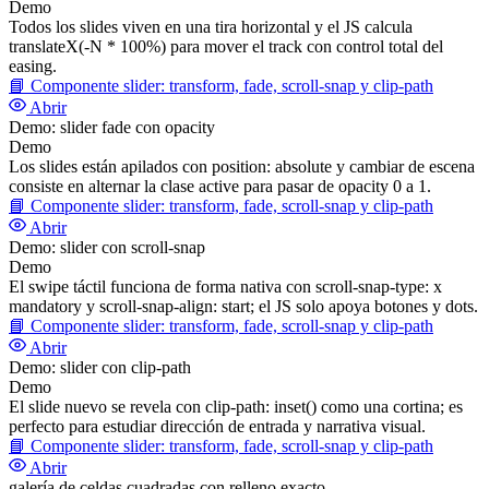
Demo
Todos los slides viven en una tira horizontal y el JS calcula
translateX(-N * 100%) para mover el track con control total del
easing.
📘
Componente slider: transform, fade, scroll-snap y clip-path
Abrir
Demo: slider fade con opacity
Demo
Los slides están apilados con position: absolute y cambiar de escena
consiste en alternar la clase active para pasar de opacity 0 a 1.
📘
Componente slider: transform, fade, scroll-snap y clip-path
Abrir
Demo: slider con scroll-snap
Demo
El swipe táctil funciona de forma nativa con scroll-snap-type: x
mandatory y scroll-snap-align: start; el JS solo apoya botones y dots.
📘
Componente slider: transform, fade, scroll-snap y clip-path
Abrir
Demo: slider con clip-path
Demo
El slide nuevo se revela con clip-path: inset() como una cortina; es
perfecto para estudiar dirección de entrada y narrativa visual.
📘
Componente slider: transform, fade, scroll-snap y clip-path
Abrir
galería de celdas cuadradas con relleno exacto