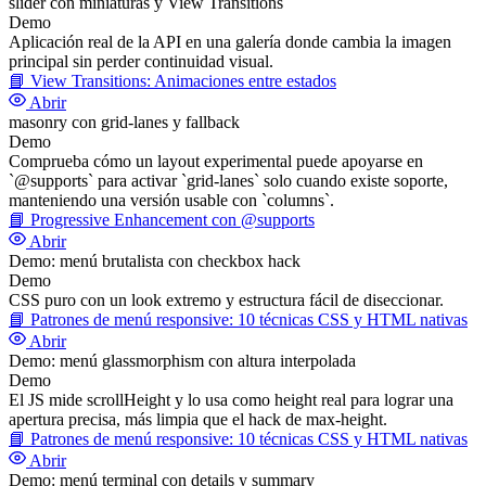
slider con miniaturas y View Transitions
Demo
Aplicación real de la API en una galería donde cambia la imagen
principal sin perder continuidad visual.
📘
View Transitions: Animaciones entre estados
Abrir
masonry con grid-lanes y fallback
Demo
Comprueba cómo un layout experimental puede apoyarse en
`@supports` para activar `grid-lanes` solo cuando existe soporte,
manteniendo una versión usable con `columns`.
📘
Progressive Enhancement con @supports
Abrir
Demo: menú brutalista con checkbox hack
Demo
CSS puro con un look extremo y estructura fácil de diseccionar.
📘
Patrones de menú responsive: 10 técnicas CSS y HTML nativas
Abrir
Demo: menú glassmorphism con altura interpolada
Demo
El JS mide scrollHeight y lo usa como height real para lograr una
apertura precisa, más limpia que el hack de max-height.
📘
Patrones de menú responsive: 10 técnicas CSS y HTML nativas
Abrir
Demo: menú terminal con details y summary