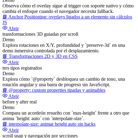
Demo
Observa cómo el overlay sigue al trigger con soporte nativo y cómo
cambia el enfoque cuando el navegador necesita fallback.
📘
Anchor Positioning: overlays ligados a un elemento sin cálculos
JS
Abrir
transformaciones 3D guiadas por scroll
Demo
Explora rotaciones en X/Y, profundidad y `preserve-3d` en una
demo inmersiva controlada por el desplazamiento.
📘
Transformaciones 2D y 3D en CSS
Abrir
tres tipos registrados
Demo
Explora cómo `@property` desbloquea un cambio de tono, una
rotación angular y una barra de progreso sin JavaScript.
📘
@property: custom properties tipadas y animables
Abrir
before y after real
Demo
Compara un acordeón resuelto con `max-height` frente a otro que
anima `height: auto` con `interpolate-size`.
📘
interpolate-size: animar height auto sin hacks
Abrir
scroll snap y navegación por secciones