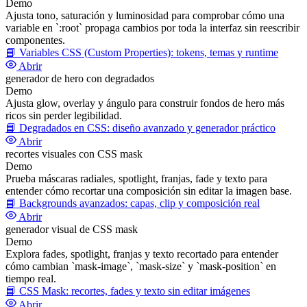
Demo
Ajusta tono, saturación y luminosidad para comprobar cómo una
variable en `:root` propaga cambios por toda la interfaz sin reescribir
componentes.
📘
Variables CSS (Custom Properties): tokens, temas y runtime
Abrir
generador de hero con degradados
Demo
Ajusta glow, overlay y ángulo para construir fondos de hero más
ricos sin perder legibilidad.
📘
Degradados en CSS: diseño avanzado y generador práctico
Abrir
recortes visuales con CSS mask
Demo
Prueba máscaras radiales, spotlight, franjas, fade y texto para
entender cómo recortar una composición sin editar la imagen base.
📘
Backgrounds avanzados: capas, clip y composición real
Abrir
generador visual de CSS mask
Demo
Explora fades, spotlight, franjas y texto recortado para entender
cómo cambian `mask-image`, `mask-size` y `mask-position` en
tiempo real.
📘
CSS Mask: recortes, fades y texto sin editar imágenes
Abrir