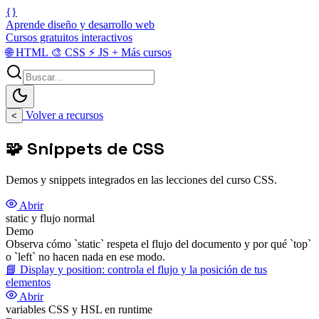
{}
Aprende diseño y desarrollo web
Cursos gratuitos interactivos
🌐
HTML
🎨
CSS
⚡
JS
+
Más cursos
Volver a recursos
<
🧩 Snippets de CSS
Demos y snippets integrados en las lecciones del curso CSS.
Abrir
static y flujo normal
Demo
Observa cómo `static` respeta el flujo del documento y por qué `top`
o `left` no hacen nada en ese modo.
📘
Display y position: controla el flujo y la posición de tus
elementos
Abrir
variables CSS y HSL en runtime