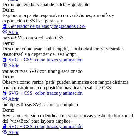
Demo: generador visual de paleta + gradiente
Demo
Explora una paleta responsive con variaciones, armonías y
exportación CSS lista para usar.
📘
Generador de paletas y degradados CSS
Abrir
trazos SVG con scroll solo CSS
Demo
Descubre cómo usar `pathLength`, `stroke-dasharray` y `stroke-
dashoffset` sin depender de JavaScript.
📘
SVG + CSS: color, trazos y animación
Abrir
varias curvas SVG con timing escalonado
Demo
Observa cómo varios `path` pueden animarse con rangos distintos
para construir una composición más rica sin salir de CSS.
📘
SVG + CSS: color, trazos y animación
Abrir
múltiples líneas SVG a ancho completo
Demo
Revisa una versión extendida con varias curvas y estirado horizontal
del `viewBox` para layouts amplios.
📘
SVG + CSS: color, trazos y animación
Abrir