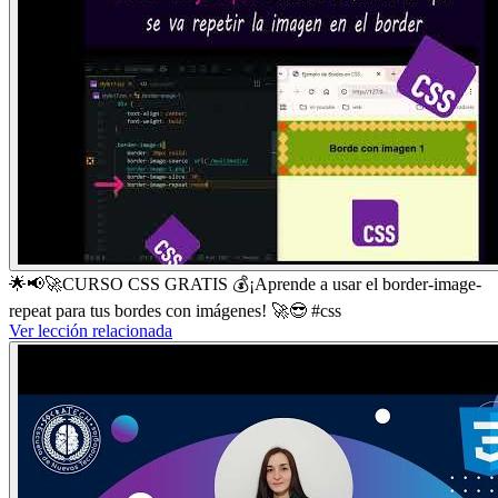
🌟📢🚀CURSO CSS GRATIS 💰¡Aprende a usar el border-image-
repeat para tus bordes con imágenes! 🚀😎 #css
Ver lección relacionada