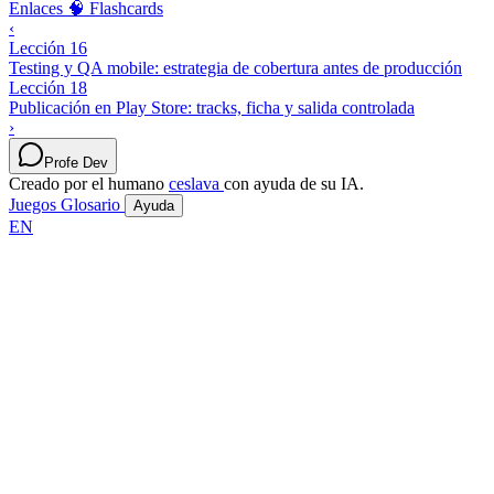
Enlaces
🧠 Flashcards
‹
Lección 16
Testing y QA mobile: estrategia de cobertura antes de producción
Lección 18
Publicación en Play Store: tracks, ficha y salida controlada
›
Profe Dev
Creado por el humano
ceslava
con ayuda de su IA.
Juegos
Glosario
Ayuda
EN