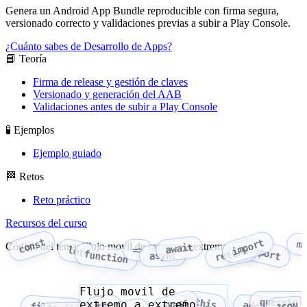
Genera un Android App Bundle reproducible con firma segura,
versionado correcto y validaciones previas a subir a Play Console.
¿Cuánto sabes de Desarrollo de Apps?
📘 Teoría
Firma de release y gestión de claves
Versionado y generación del AAB
Validaciones antes de subir a Play Console
🧪 Ejemplos
Ejemplo guiado
🏁 Retos
Reto práctico
Recursos del curso
const
import
m
Código del tema: Flujo movil de extremo a extremo
await
export
let
=>
return
function
async
Flujo movil de
class
this
querySel
extremo a extremo
try