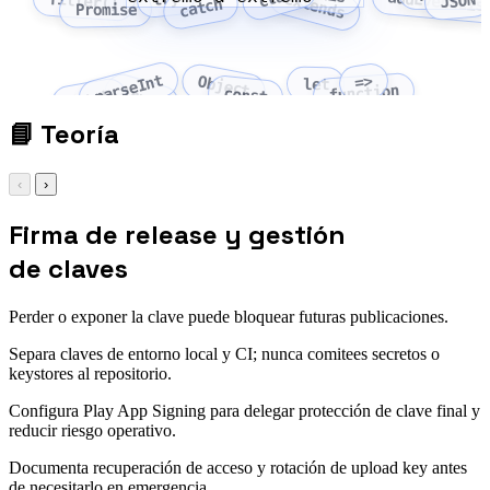
addEventLis
extends
filter()
JSON
catch
Promise
parseInt
=>
Object
let
function
Array
const
fetch
📘
Teoría
‹
›
Firma de release y gestión
de claves
Perder o exponer la clave puede bloquear futuras publicaciones.
Separa claves de entorno local y CI; nunca comitees secretos o
keystores al repositorio.
Configura Play App Signing para delegar protección de clave final y
reducir riesgo operativo.
Documenta recuperación de acceso y rotación de upload key antes
de necesitarlo en emergencia.