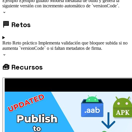
Ejemplo
Ejemplo guiado
Modela metadata de build y genera la
siguiente versión con incremento automático de `versionCode`.
⌄
🏁
Retos
Reto
Reto práctico
Implementa validación que bloquee subida si no
aumenta `versionCode` o si faltan metadatos de firma.
⌄
🧰
Recursos