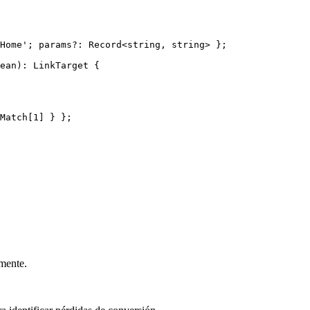
Home'; params?: Record
<
string,
string
>
 };

ean): LinkTarget {

Match[1] } };

amente.