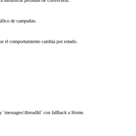
ra identificar pérdidas de conversión.
ráfico de campañas.
que el comportamiento cambia por estado.
 y `messages/:threadId` con fallback a Home.