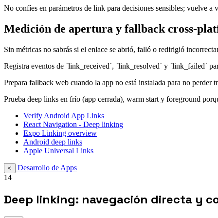
No confíes en parámetros de link para decisiones sensibles; vuelve a 
Medición de apertura y fallback cross-pla
Sin métricas no sabrás si el enlace se abrió, falló o redirigió incorrect
Registra eventos de `link_received`, `link_resolved` y `link_failed` pa
Prepara fallback web cuando la app no está instalada para no perder t
Prueba deep links en frío (app cerrada), warm start y foreground por
Verify Android App Links
React Navigation - Deep linking
Expo Linking overview
Android deep links
Apple Universal Links
Desarrollo de Apps
<
14
Deep linking: navegación directa y c