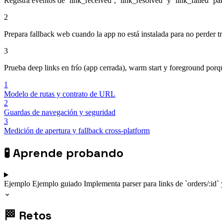
Registra eventos de `link_received`, `link_resolved` y `link_failed` pa
2
Prepara fallback web cuando la app no está instalada para no perder t
3
Prueba deep links en frío (app cerrada), warm start y foreground por
1
Modelo de rutas y contrato de URL
2
Guardas de navegación y seguridad
3
Medición de apertura y fallback cross-platform
🧪
Aprende probando
Ejemplo
Ejemplo guiado
Implementa parser para links de `orders/:id`
⌄
🏁
Retos