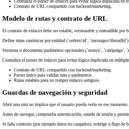
Centraliza el parser de enlaces para evitar lógica duplicada en m
Contrato de URL compartido con backend/marketing.
Modelo de rutas y contrato de URL
El contrato de enlaces debe ser estable, versionable y entendible por 
Define rutas canónicas por entidad (`orders/:id`, `messages/:threadId
Versiona o documenta parámetros opcionales (`source`, `campaign`, `re
Centraliza el parser de enlaces para evitar lógica duplicada en múltiple
Contrato de URL compartido con backend/marketing.
Parser único para validar ruta y parámetros.
Rutas estables para no romper enlaces antiguos.
Guardas de navegación y seguridad
Abrir una ruta no implica que el usuario pueda verla en ese momento.
Antes de navegar, comprueba autenticación, estado de sesión y permiso
Si falta contexto (por ejemplo datos no cargados), redirige a flujo de bo