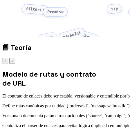
try
filter()
Promise
parseInt
Array
fetch
📘
Teoría
‹
›
Modelo de rutas y contrato
de URL
El contrato de enlaces debe ser estable, versionable y entendible por 
Define rutas canónicas por entidad (`orders/:id`, `messages/:threadId
Versiona o documenta parámetros opcionales (`source`, `campaign`, `re
Centraliza el parser de enlaces para evitar lógica duplicada en múltiple