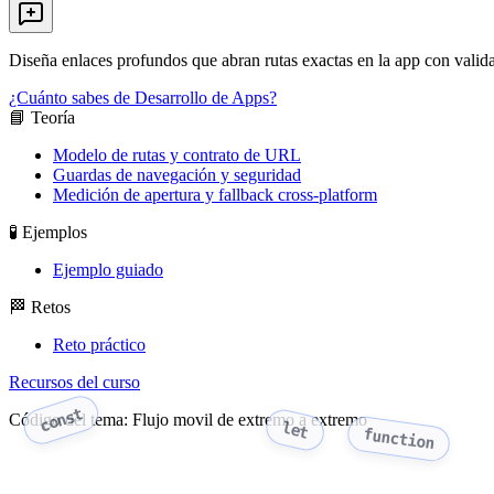
Diseña enlaces profundos que abran rutas exactas en la app con valid
¿Cuánto sabes de Desarrollo de Apps?
📘 Teoría
Modelo de rutas y contrato de URL
Guardas de navegación y seguridad
Medición de apertura y fallback cross-platform
🧪 Ejemplos
Ejemplo guiado
🏁 Retos
Reto práctico
Recursos del curso
const
Código del tema: Flujo movil de extremo a extremo
let
function