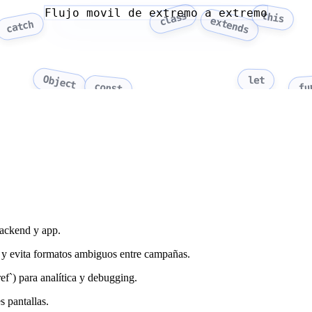
Flujo movil de extremo a extremo
class
this
extends
catch
Object
let
fu
const
backend y app.
`) y evita formatos ambiguos entre campañas.
f`) para analítica y debugging.
s pantallas.