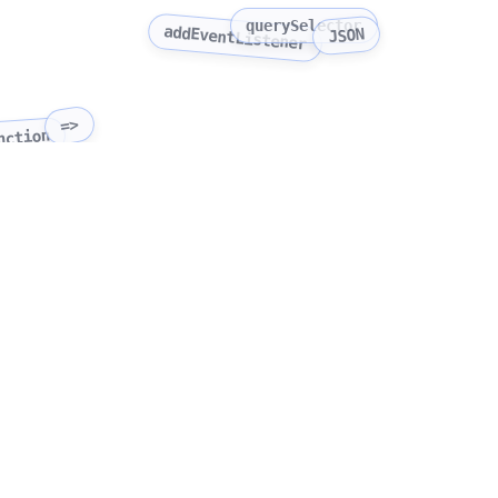
querySelector
addEventListener
JSON
=>
nction