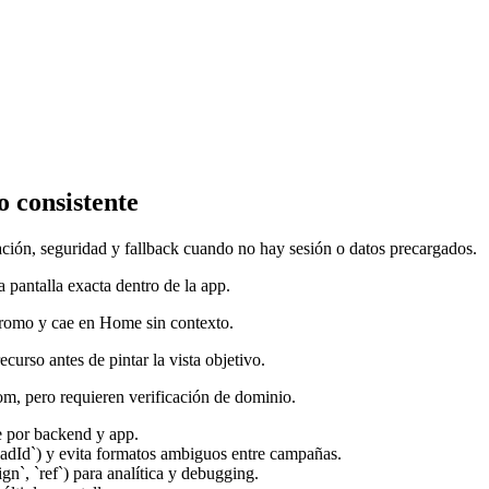
o consistente
ación, seguridad y fallback cuando no hay sesión o datos precargados.
 pantalla exacta dentro de la app.
promo y cae en Home sin contexto.
curso antes de pintar la vista objetivo.
m, pero requieren verificación de dominio.
le por backend y app.
readId`) y evita formatos ambiguos entre campañas.
n`, `ref`) para analítica y debugging.