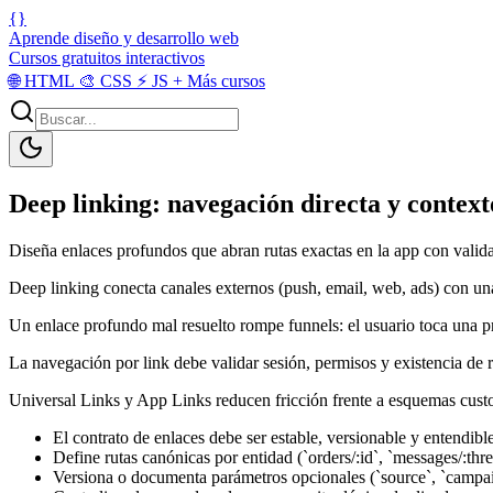
{}
Aprende diseño y desarrollo web
Cursos gratuitos interactivos
🌐
HTML
🎨
CSS
⚡
JS
+
Más cursos
Deep linking: navegación directa y context
Diseña enlaces profundos que abran rutas exactas en la app con valid
Deep linking conecta canales externos (push, email, web, ads) con una
Un enlace profundo mal resuelto rompe funnels: el usuario toca una 
La navegación por link debe validar sesión, permisos y existencia de re
Universal Links y App Links reducen fricción frente a esquemas custo
El contrato de enlaces debe ser estable, versionable y entendib
Define rutas canónicas por entidad (`orders/:id`, `messages/:th
Versiona o documenta parámetros opcionales (`source`, `campaig