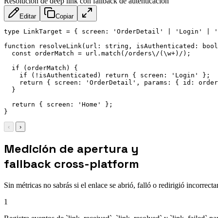
Resolución de deep link con fallback de autenticación
Editar
Copiar
type LinkTarget = { screen: 'OrderDetail' | 'Login' | '
function resolveLink(url: string, isAuthenticated: bool
  const orderMatch = url.match(/orders\/(\w+)/);

  if (orderMatch) {

    if (!isAuthenticated) return { screen: 'Login' };

    return { screen: 'OrderDetail', params: { id: order
  }

  return { screen: 'Home' };

‹
›
Medición de apertura y
fallback cross-platform
Sin métricas no sabrás si el enlace se abrió, falló o redirigió incorrect
1