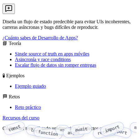
Diseña un flujo de estado predecible para evitar UIs incoherentes,
carreras asíncronas y bugs difíciles de reproducir.
¿Cuánto sabes de Desarrollo de Apps?
📘 Teoría
Single source of truth en apps móviles
Asincronía y race conditions
Escalar flujo de datos sin romper entregas
🧪 Ejemplos
Ejemplo guiado
🏁 Retos
Reto práctico
Recursos del curso
const
import
m
Código del tema: Estado unidireccional + efectos controlados
await
export
let
=>
return
function
async