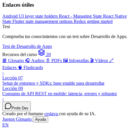
Enlaces útiles
Android UI layer state holders
React - Managing State
React Native
State
Flutter state management options
Redux getting started
Test
Comprueba tus conocimientos con un test sobre Desarrollo de Apps.
Test de Desarrollo de Apps
Recursos del curso
20
📘 Glosario
🎧 Audios
📄 PDFs
🖼️ Infografías
🎬 Vídeos
🔗
Enlaces
🧠 Flashcards
‹
Lección 07
Setup de entornos y SDKs: base estable para desarrollar
Lección 09
Consumo de API REST en mobile: latencia, errores y robustez
›
Profe Dev
Creado por el humano
ceslava
con ayuda de su IA.
Juegos
Glosario
Ayuda
EN