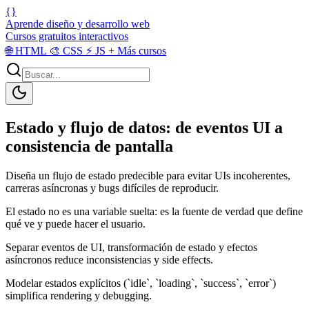
{}
Aprende diseño y desarrollo web
Cursos gratuitos interactivos
🌐
HTML
🎨
CSS
⚡
JS
+
Más cursos
Estado y flujo de datos: de eventos UI a
consistencia de pantalla
Diseña un flujo de estado predecible para evitar UIs incoherentes,
carreras asíncronas y bugs difíciles de reproducir.
El estado no es una variable suelta: es la fuente de verdad que define
qué ve y puede hacer el usuario.
Separar eventos de UI, transformación de estado y efectos
asíncronos reduce inconsistencias y side effects.
Modelar estados explícitos (`idle`, `loading`, `success`, `error`)
simplifica rendering y debugging.