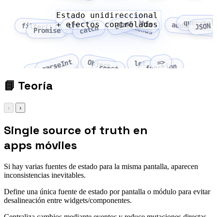
Estado unidireccional
class
this
querySel
+ efectos controlados
addEventLis
try
extends
filter()
JSON
catch
Promise
parseInt
=>
Object
let
function
Array
const
fetch
📘
Teoría
‹
›
Single source of truth en
apps móviles
Si hay varias fuentes de estado para la misma pantalla, aparecen
inconsistencias inevitables.
Define una única fuente de estado por pantalla o módulo para evitar
desalineación entre widgets/componentes.
Centraliza cambios mediante eventos y reduce mutaciones directas