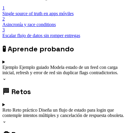
1
Single source of truth en apps móviles
2
Asincronía y race conditions
3
Escalar flujo de datos sin romper entregas
🧪
Aprende probando
Ejemplo
Ejemplo guiado
Modela estado de un feed con carga
inicial, refresh y error de red sin duplicar flags contradictorios.
⌄
🏁
Retos
Reto
Reto práctico
Diseña un flujo de estado para login que
contemple intentos múltiples y cancelación de respuesta obsoleta.
⌄