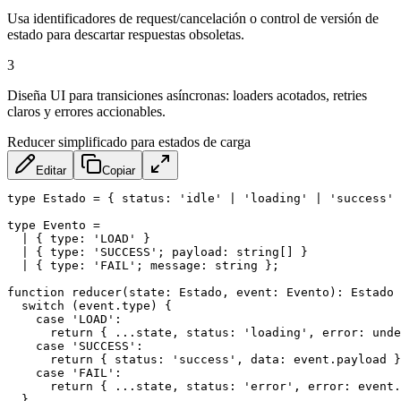
Usa identificadores de request/cancelación o control de versión de
estado para descartar respuestas obsoletas.
3
Diseña UI para transiciones asíncronas: loaders acotados, retries
claros y errores accionables.
Reducer simplificado para estados de carga
Editar
Copiar
type Estado = { status: 'idle' | 'loading' | 'success' 
type Evento =

  | { type: 'LOAD' }

  | { type: 'SUCCESS'; payload: string[] }

  | { type: 'FAIL'; message: string };

function reducer(state: Estado, event: Evento): Estado 
  switch (event.type) {

    case 'LOAD':

      return { ...state, status: 'loading', error: unde
    case 'SUCCESS':

      return { status: 'success', data: event.payload }
    case 'FAIL':

      return { ...state, status: 'error', error: event.
  }
