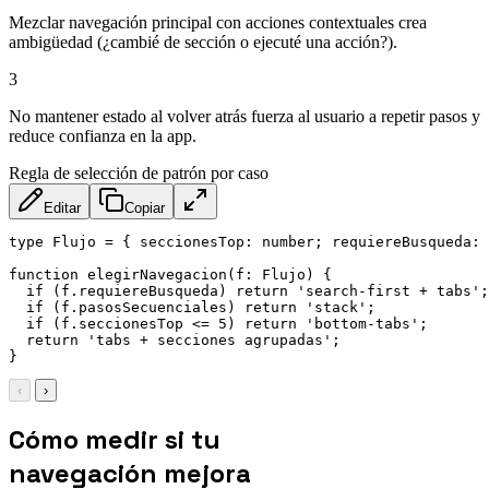
Mezclar navegación principal con acciones contextuales crea
ambigüedad (¿cambié de sección o ejecuté una acción?).
3
No mantener estado al volver atrás fuerza al usuario a repetir pasos y
reduce confianza en la app.
Regla de selección de patrón por caso
Editar
Copiar
type Flujo = { seccionesTop: number; requiereBusqueda: 
function elegirNavegacion(f: Flujo) {

  if (f.requiereBusqueda) return 'search-first + tabs';

  if (f.pasosSecuenciales) return 'stack';

  if (f.seccionesTop <= 5) return 'bottom-tabs';

  return 'tabs + secciones agrupadas';

‹
›
Cómo medir si tu
navegación mejora