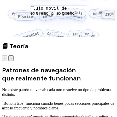
Flujo movil de
class
this
querySel
extremo a extremo
addEventLis
try
extends
filter()
JSON
catch
Promise
parseInt
=>
Object
let
function
Array
const
fetch
📘
Teoría
‹
›
Patrones de navegación
que realmente funcionan
No existe patrón universal: cada uno resuelve un tipo de problema
distinto.
`Bottom tabs` funciona cuando tienes pocas secciones principales de
acceso frecuente y nombres claros.
`Stack navigation` encaja en flujos secuenciales (detalle -> editar ->