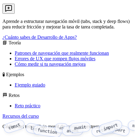
Aprende a estructurar navegación móvil (tabs, stack y deep flows)
para reducir fricción y mejorar la tasa de tarea completada.
¿Cuánto sabes de Desarrollo de Apps?
📘 Teoría
Patrones de navegación que realmente funcionan
Errores de UX que rompen flujos móviles
Cómo medir si tu navegación mejora
🧪 Ejemplos
Ejemplo guiado
🏁 Retos
Reto práctico
Recursos del curso
const
import
m
Código del tema: Flujo movil de extremo a extremo
await
export
let
=>
return
function
async