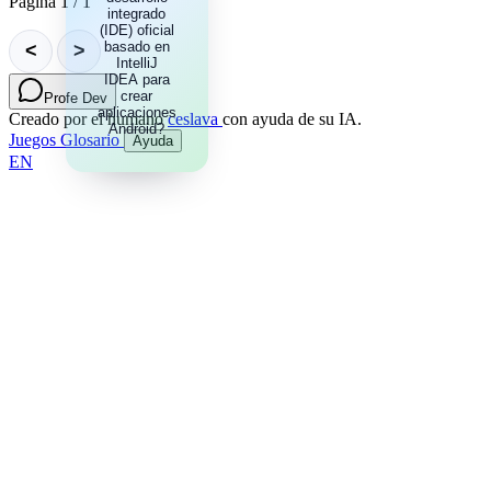
Página 1 / 1
desarrollado
integrado
(IDE) oficial
por Google
basado en
para el
<
>
diseño,
IntelliJ
IDEA para
prueba y
depuración
crear
Profe Dev
aplicaciones
de
Creado por el humano
ceslava
con ayuda de su IA.
aplicaciones
Android?
Juegos
Glosario
Ayuda
Android.
EN