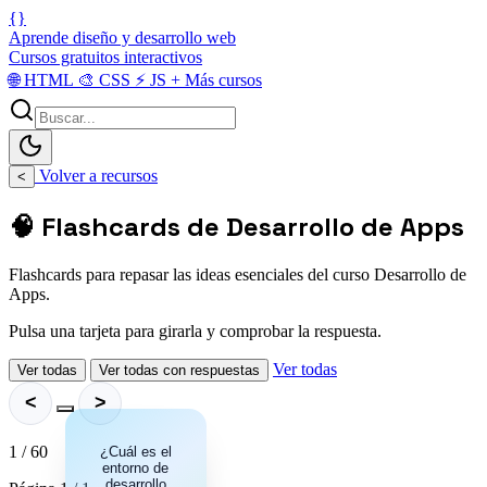
{}
Aprende diseño y desarrollo web
Cursos gratuitos interactivos
🌐
HTML
🎨
CSS
⚡
JS
+
Más cursos
Volver a recursos
<
🧠 Flashcards de Desarrollo de Apps
Flashcards para repasar las ideas esenciales del curso Desarrollo de
Apps.
Pulsa una tarjeta para girarla y comprobar la respuesta.
Ver todas
Ver todas
Ver todas con respuestas
<
>
1 / 60
¿Cuál es el
Android
Studio es el
entorno de
IDE oficial
desarrollo