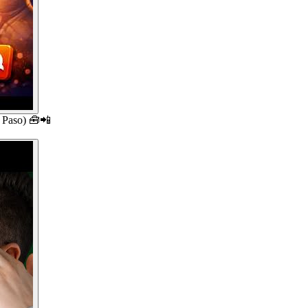
a Paso) 🧰📲