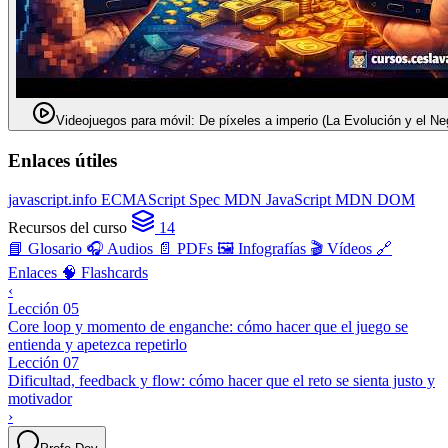
Videojuegos para móvil: De píxeles a imperio (La Evolución y el Ne
Enlaces útiles
javascript.info
ECMAScript Spec
MDN JavaScript
MDN DOM
Recursos del curso
14
📘 Glosario
🎧 Audios
📄 PDFs
🖼️ Infografías
🎬 Vídeos
🔗
Enlaces
🧠 Flashcards
‹
Lección 05
Core loop y momento de enganche: cómo hacer que el juego se
entienda y apetezca repetirlo
Lección 07
Dificultad, feedback y flow: cómo hacer que el reto se sienta justo y
motivador
›