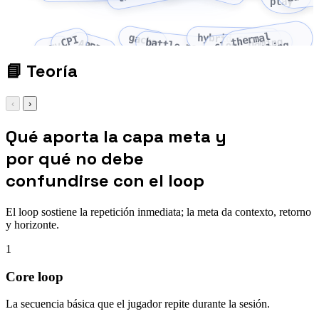
play
thermal
gacha
hybrid-casual
CPI
cloud gaming
battle pass
ARPPU
throttling
LTV
📘
Teoría
‹
›
Qué aporta la capa meta y
por qué no debe
confundirse con el loop
El loop sostiene la repetición inmediata; la meta da contexto, retorno
y horizonte.
1
Core loop
La secuencia básica que el jugador repite durante la sesión.