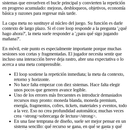
sistemas que envuelven el bucle principal y convierten la repetición
en progreso acumulado: mejoras, desbloqueos, objetivos, economía
básica y razones para regresar más tarde.
La capa meta no sustituye al núcleo del juego. Su función es darle
contexto de largo plazo. Si el core loop responde a la pregunta '¿qué
hago ahora?', la meta suele responder a '¿para qué sigo jugando
mañana?'.
En móvil, este punto es especialmente importante porque muchas
sesiones son cortas y fragmentadas. El jugador necesita sentir que
incluso una interacción breve deja rastro, abre una expectativa o lo
acerca a una meta comprensible.
El loop sostiene la repetición inmediata; la meta da contexto,
retorno y horizonte.
No hace falta empezar con diez sistemas. Hace falta elegir
unos pocos que generen avance legible.
Uno de los errores más frecuentes es introducir demasiados
recursos muy pronto: moneda blanda, moneda premium,
energía, fragmentos, cofres, tickets, materiales y eventos, todo
a la vez. Eso no crea profundidad automática; muchas veces
crea <strong>sobrecarga de lectura</strong>.
En una fase temprana de diseño, suele ser mejor pensar en un
sistema sencillo: qué recurso se gana, en qué se gasta y qué