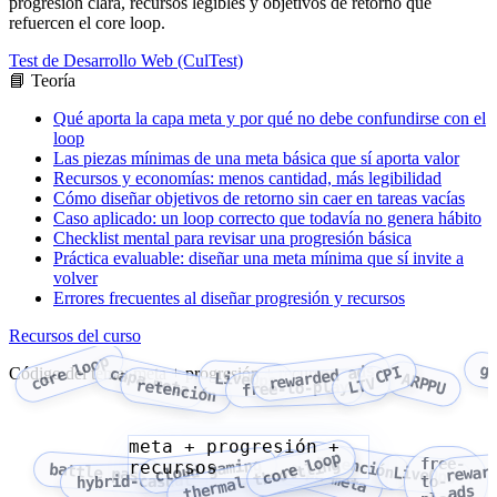
progresión clara, recursos legibles y objetivos de retorno que
refuercen el core loop.
Test de Desarrollo Web (CulTest)
📘 Teoría
Qué aporta la capa meta y por qué no debe confundirse con el
loop
Las piezas mínimas de una meta básica que sí aporta valor
Recursos y economías: menos cantidad, más legibilidad
Cómo diseñar objetivos de retorno sin caer en tareas vacías
Caso aplicado: un loop correcto que todavía no genera hábito
Checklist mental para revisar una progresión básica
Práctica evaluable: diseñar una meta mínima que sí invite a
volver
Errores frecuentes al diseñar progresión y recursos
Recursos del curso
core loop
g
rewarded ads
CPI
Código del tema: meta + progresión + recursos
capa meta
LiveOps
ARPPU
LTV
retención
free-to-play
meta + progresión +
core loop
retención
free-
thermal throttling
cloud gaming
recursos
capa meta
battle pass
rewar
LiveOps
hybrid-casual
to-
ads