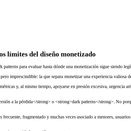
os límites del diseño monetizado
ark patterns para evaluar hasta dónde una monetización sigue siendo leg
ero imprescindible: la que separa monetizar una experiencia valiosa de
étricas y, al mismo tiempo, apoyarse en presión excesiva, urgencia arti
ión a la pérdida</strong> o <strong>dark patterns</strong>. No porqu
es frecuente, fragmentado y muchas veces asociado a menores, usuarios