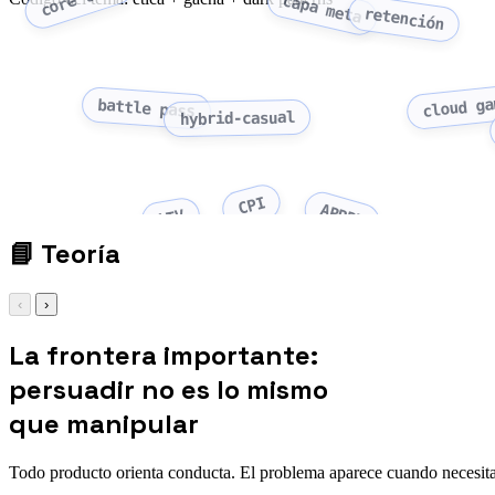
capa meta
retención
cloud ga
battle pass
hybrid-casual
CPI
ARPPU
LTV
📘
Teoría
‹
›
La frontera importante:
persuadir no es lo mismo
que manipular
Todo producto orienta conducta. El problema aparece cuando necesita