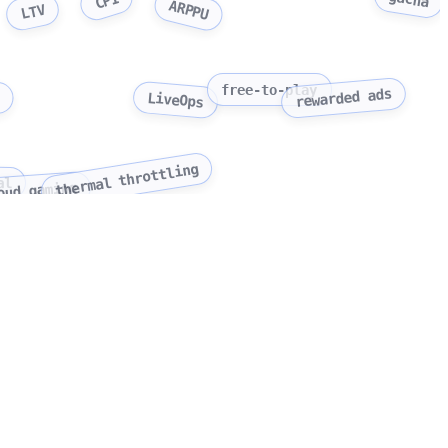
CPI
ARPPU
LTV
n
free-to-play
rewarded ads
LiveOps
thermal throttling
al
oud gaming