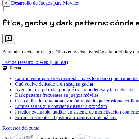
Desarrollo de Juegos para Móviles
<
11
Ética, gacha y dark patterns: dónde e
Aprende a detectar riesgos éticos en gacha, aversión a la pérdida y d
Test de Desarrollo Web (CulTest)
📘 Teoría
La frontera importante: persuadir no es lo mismo que manipular
Qué vuelve delicado a un sistema gacha
Aversión a la pérdida: por qué es tan poderosa y tan delicada
Dark patterns frecuentes en juegos móviles
Caso aplicado: una monetización rentable que erosiona confian
Límites sanos que conviene diseñar a propósito
Práctica evaluable: auditar un sistema de monetización con crite
Errores frecuentes al justificar diseños problemáticos
Recursos del curso
core loop
Código del tema: ética + gacha + dark patterns