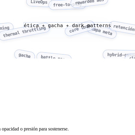
rewarded ads
LiveOps
free-to-play
ética + gacha + dark patterns
core loop
retenció
ming
thermal throttling
capa meta
gacha
hybrid-casu
cl
battle pass
 opacidad o presión para sostenerse.