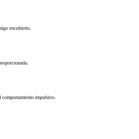
stigo encubierto.
sproporcionada.
el comportamiento impulsivo.