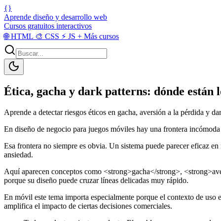
{}
Aprende diseño y desarrollo web
Cursos gratuitos interactivos
🌐
HTML
🎨
CSS
⚡
JS
+
Más cursos
Ética, gacha y dark patterns: dónde están l
Aprende a detectar riesgos éticos en gacha, aversión a la pérdida y d
En diseño de negocio para juegos móviles hay una frontera incómoda p
Esa frontera no siempre es obvia. Un sistema puede parecer eficaz en m
ansiedad.
Aquí aparecen conceptos como <strong>gacha</strong>, <strong>avers
porque su diseño puede cruzar líneas delicadas muy rápido.
En móvil este tema importa especialmente porque el contexto de uso 
amplifica el impacto de ciertas decisiones comerciales.