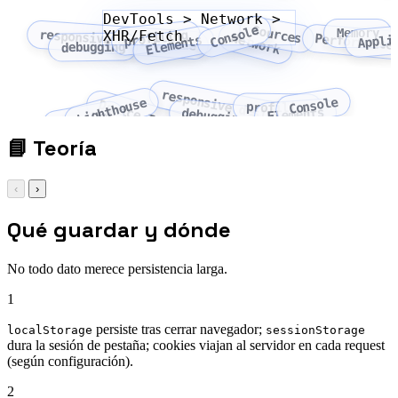
DevTools > Network >
Console
Sources
Memory
XHR/Fetch
responsive design mode
profiling
Appli
Network
Performance
Elements
debugging
responsive design mode
Console
Lighthouse
Device Toolbar
profiling
Elements
debugging
Security
📘
Teoría
‹
›
Qué guardar y dónde
No todo dato merece persistencia larga.
1
persiste tras cerrar navegador;
localStorage
sessionStorage
dura la sesión de pestaña; cookies viajan al servidor en cada request
(según configuración).
2