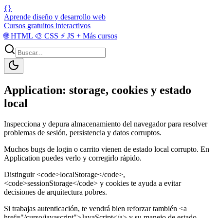
{}
Aprende diseño y desarrollo web
Cursos gratuitos interactivos
🌐
HTML
🎨
CSS
⚡
JS
+
Más cursos
Application: storage, cookies y estado
local
Inspecciona y depura almacenamiento del navegador para resolver
problemas de sesión, persistencia y datos corruptos.
Muchos bugs de login o carrito vienen de estado local corrupto. En
Application puedes verlo y corregirlo rápido.
Distinguir <code>localStorage</code>,
<code>sessionStorage</code> y cookies te ayuda a evitar
decisiones de arquitectura pobres.
Si trabajas autenticación, te vendrá bien reforzar también <a
href="/curso/javascript">JavaScript</a> y su manejo de estado