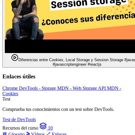
Diferencias entre Cookies, Local Storage y Session Storage #javas
#javascriptengineer #reactjs
Enlaces útiles
Chrome DevTools - Storage
MDN - Web Storage API
MDN -
Cookies
Test
Comprueba tus conocimientos con un test sobre DevTools.
Test de DevTools
Recursos del curso
10
📘 Glosario
🎬 Vídeos
🔗 Enlaces