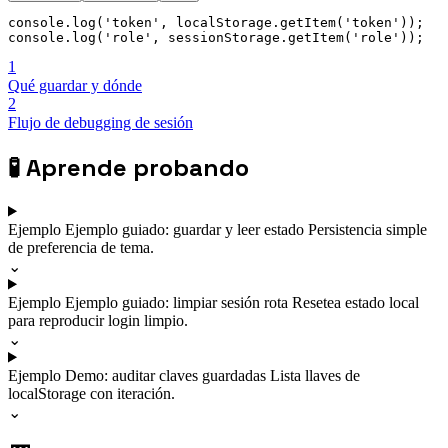
console
.
log
(
'token'
,
 localStorage
.
getItem
(
'token'
)
)
;
console
.
log
(
'role'
,
 sessionStorage
.
getItem
(
'role'
)
)
;
1
Qué guardar y dónde
2
Flujo de debugging de sesión
🧪
Aprende probando
Ejemplo
Ejemplo guiado: guardar y leer estado
Persistencia simple
de preferencia de tema.
⌄
Ejemplo
Ejemplo guiado: limpiar sesión rota
Resetea estado local
para reproducir login limpio.
⌄
Ejemplo
Demo: auditar claves guardadas
Lista llaves de
localStorage con iteración.
⌄