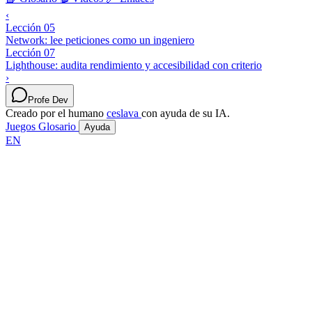
‹
Lección 05
Network: lee peticiones como un ingeniero
Lección 07
Lighthouse: audita rendimiento y accesibilidad con criterio
›
Profe Dev
Creado por el humano
ceslava
con ayuda de su IA.
Juegos
Glosario
Ayuda
EN