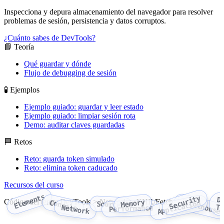
Inspecciona y depura almacenamiento del navegador para resolver
problemas de sesión, persistencia y datos corruptos.
¿Cuánto sabes de DevTools?
📘 Teoría
Qué guardar y dónde
Flujo de debugging de sesión
🧪 Ejemplos
Ejemplo guiado: guardar y leer estado
Ejemplo guiado: limpiar sesión rota
Demo: auditar claves guardadas
🏁 Retos
Reto: guarda token simulado
Reto: elimina token caducado
Recursos del curso
Elements
Security
D
Código del tema: DevTools > Network > XHR/Fetch
Lighthouse
Memory
Console
Application
Sources
To
Network
Performance