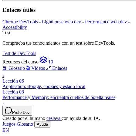
Enlaces útiles
Chrome DevTools - Lighthouse
web.dev - Performance
web.dev -
Accessibility
Test
Comprueba tus conocimientos con un test sobre DevTools.
Test de DevTools
Recursos del curso
10
📘 Glosario
🎬 Vídeos
🔗 Enlaces
‹
Lección 06
Application: storage, cookies y estado local
Lección 08
Performance y Memory: encuentra cuellos de botella reales
›
Profe Dev
Creado por el humano
ceslava
con ayuda de su IA.
Juegos
Glosario
Ayuda
EN