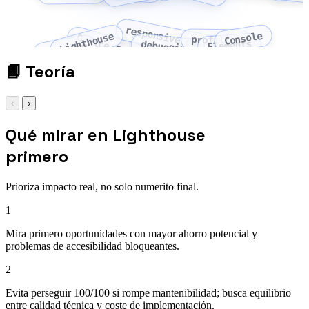
responsive design mode
Console
Lighthouse
Device Toolbar
profiling
Elements
debugging
Security
📘
Teoría
‹
›
Qué mirar en Lighthouse
primero
Prioriza impacto real, no solo numerito final.
1
Mira primero oportunidades con mayor ahorro potencial y
problemas de accesibilidad bloqueantes.
2
Evita perseguir 100/100 si rompe mantenibilidad; busca equilibrio
entre calidad técnica y coste de implementación.