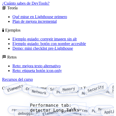
¿Cuánto sabes de DevTools?
📘 Teoría
Qué mirar en Lighthouse primero
Plan de mejora incremental
🧪 Ejemplos
Ejemplo guiado: corregir imagen sin alt
Ejemplo guiado: botón con nombre accesible
Demo: mini checklist pre-Lighthouse
🏁 Retos
Reto: mejora texto alternativo
Reto: etiqueta botón icon-only
Recursos del curso
Elements
Security
D
Código del tema: Performance tab: detectar Long Tasks
Lighthouse
Memory
Console
Application
Sources
To
Network
Performance
Performance tab:
Console
Sources
Memory
detectar Long Tasks
responsive design mode
profiling
Appli
Network
Performance
Elements
debugging