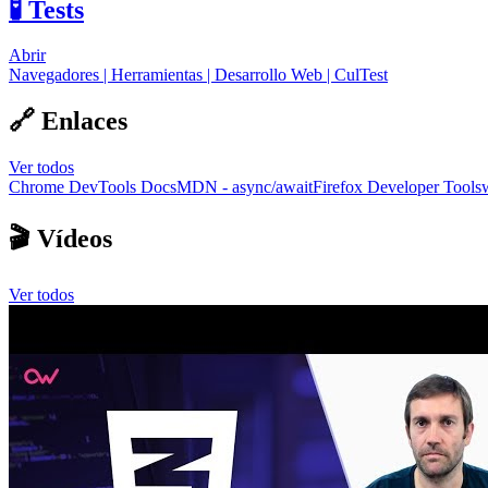
🧪 Tests
Abrir
Navegadores | Herramientas | Desarrollo Web | CulTest
🔗 Enlaces
Ver todos
Chrome DevTools Docs
MDN - async/await
Firefox Developer Tools
🎬 Vídeos
Ver todos