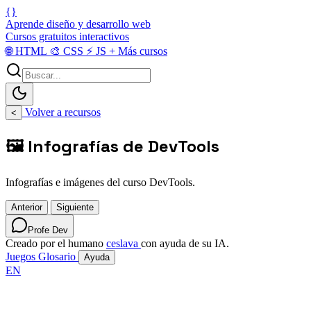
{}
Aprende diseño y desarrollo web
Cursos gratuitos interactivos
🌐
HTML
🎨
CSS
⚡
JS
+
Más cursos
Volver a recursos
<
🖼️ Infografías de DevTools
Infografías e imágenes del curso DevTools.
Anterior
Siguiente
Profe Dev
Creado por el humano
ceslava
con ayuda de su IA.
Juegos
Glosario
Ayuda
EN