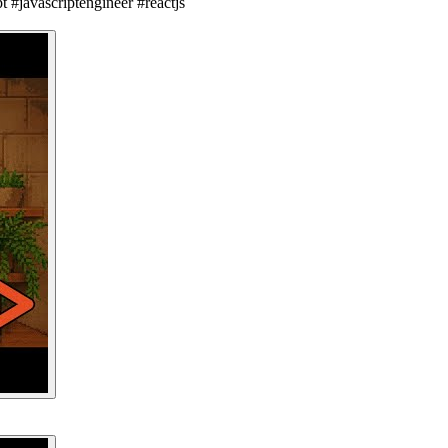
t #javascriptengineer #reactjs