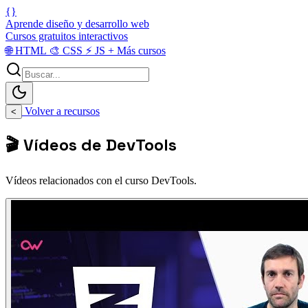
{}
Aprende diseño y desarrollo web
Cursos gratuitos interactivos
🌐
HTML
🎨
CSS
⚡
JS
+
Más cursos
Volver a recursos
<
🎬 Vídeos de DevTools
Vídeos relacionados con el curso DevTools.