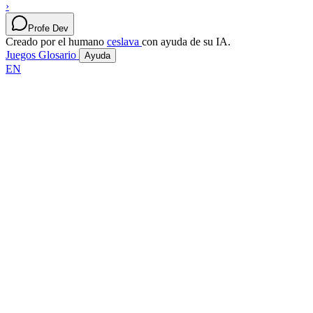
›
Profe Dev
Creado por el humano
ceslava
con ayuda de su IA.
Juegos
Glosario
Ayuda
EN