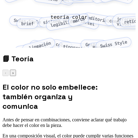
teoría color
editorial
marca
jerarquí
sistema visual
Swiss Style
retíc
legibilidad
cartel
composición
brief
visual
Swiss Style
alineación
color
Gestalt
proximidad
tipografía
Bauhaus
contraste
📘
Teoría
‹
›
El color no solo embellece:
también organiza y
comunica
Antes de pensar en combinaciones, conviene aclarar qué trabajo
debe hacer el color en la pieza.
En una composición visual, el color puede cumplir varias funciones