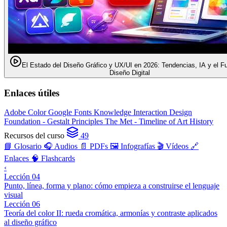
El Estado del Diseño Gráfico y UX/UI en 2026: Tendencias, IA y el Fu
Diseño Digital
Enlaces útiles
Adobe Color
Google Fonts Knowledge
Interaction Design
Foundation - Gestalt Principles
The Met - Timeline of Art History
Recursos del curso
49
📘 Glosario
🎧 Audios
📄 PDFs
🖼️ Infografías
🎬 Vídeos
🔗
Enlaces
🧠 Flashcards
‹
Lección 04
Punto, línea, forma y plano: cómo empieza a construirse el lenguaje
visual
Lección 06
Teoría del color II: rueda cromática, armonías y contraste aplicados
al diseño gráfico