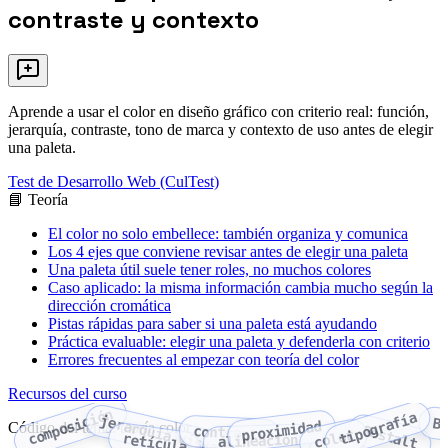
contraste y contexto
Aprende a usar el color en diseño gráfico con criterio real: función,
jerarquía, contraste, tono de marca y contexto de uso antes de elegir
una paleta.
Test de Desarrollo Web (CulTest)
📘 Teoría
El color no solo embellece: también organiza y comunica
Los 4 ejes que conviene revisar antes de elegir una paleta
Una paleta útil suele tener roles, no muchos colores
Caso aplicado: la misma información cambia mucho según la
dirección cromática
Pistas rápidas para saber si una paleta está ayudando
Práctica evaluable: elegir una paleta y defenderla con criterio
Errores frecuentes al empezar con teoría del color
Recursos del curso
composición
tipografía
jerarquía visual
B
proximidad
Código del tema: teoría color
Gestalt
contraste
color
retícula
alineación