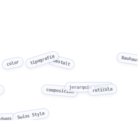
tipografía
Bauhaus
Gestalt
color
l
jerarquía visual
retícula
composición
Swiss Style
uhaus