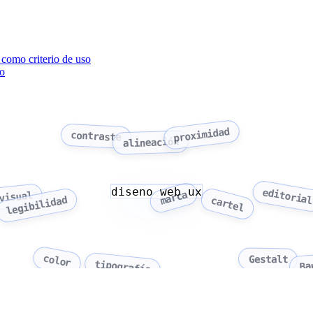
o como criterio de uso
co
proximidad
contraste
alineación
diseno web ux
editoria
marca
visual
legibilidad
cartel
color
Gestalt
tipografía
Ba