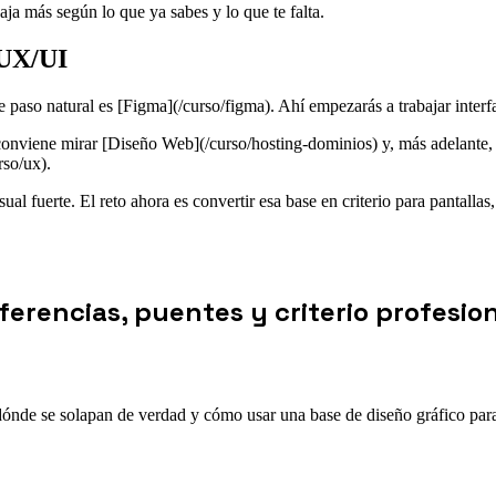
aja más según lo que ya sabes y lo que te falta.
 UX/UI
iente paso natural es [Figma](/curso/figma). Ahí empezarás a trabajar inte
e conviene mirar [Diseño Web](/curso/hosting-dominios) y, más adelante
rso/ux).
ual fuerte. El reto ahora es convertir esa base en criterio para pantallas,
ferencias, puentes y criterio profesio
de se solapan de verdad y cómo usar una base de diseño gráfico para da