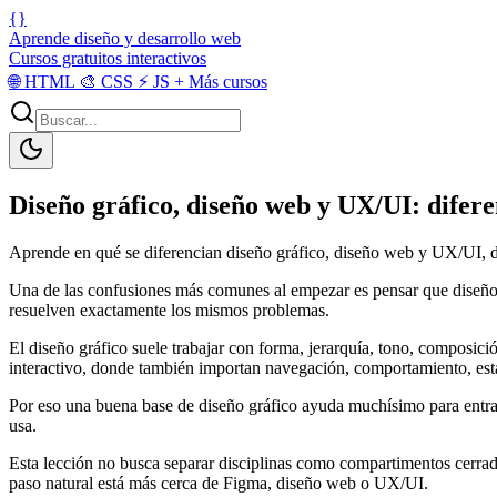
{}
Aprende diseño y desarrollo web
Cursos gratuitos interactivos
🌐
HTML
🎨
CSS
⚡
JS
+
Más cursos
Diseño gráfico, diseño web y UX/UI: diferen
Aprende en qué se diferencian diseño gráfico, diseño web y UX/UI, dón
Una de las confusiones más comunes al empezar es pensar que diseño 
resuelven exactamente los mismos problemas.
El diseño gráfico suele trabajar con forma, jerarquía, tono, composici
interactivo, donde también importan navegación, comportamiento, estad
Por eso una buena base de diseño gráfico ayuda muchísimo para entrar 
usa.
Esta lección no busca separar disciplinas como compartimentos cerrado
paso natural está más cerca de Figma, diseño web o UX/UI.