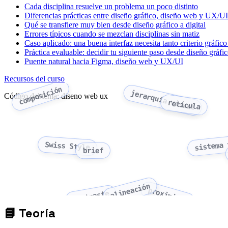
Cada disciplina resuelve un problema un poco distinto
Diferencias prácticas entre diseño gráfico, diseño web y UX/UI
Qué se transfiere muy bien desde diseño gráfico a digital
Errores típicos cuando se mezclan disciplinas sin matiz
Caso aplicado: una buena interfaz necesita tanto criterio gráfic
Práctica evaluable: decidir tu siguiente paso desde diseño gráfi
Puente natural hacia Figma, diseño web y UX/UI
Recursos del curso
composición
jerarquía visual
Código del tema: diseno web ux
retícula
sistema 
Swiss Style
brief
alineación
proximidad
contraste
📘
Teoría