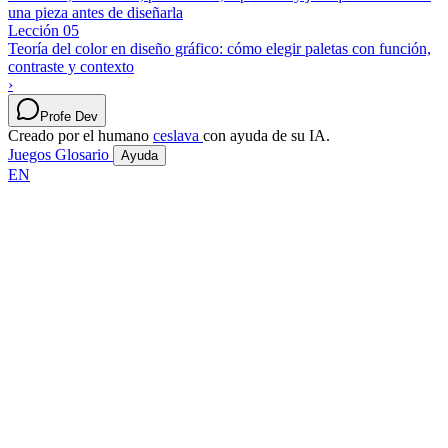
una pieza antes de diseñarla
Lección 05
Teoría del color en diseño gráfico: cómo elegir paletas con función,
contraste y contexto
›
Profe Dev
Creado por el humano
ceslava
con ayuda de su IA.
Juegos
Glosario
Ayuda
EN