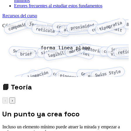
mínimos
Errores frecuentes al estudiar estos fundamentos
Recursos del curso
composición
tipografía
jerarquía visual
B
proximidad
Código del tema: forma linea plano
Gestalt
contraste
color
retícula
alineación
forma linea plano
editorial
marca
jerarquí
sistema visual
Swiss Style
retíc
legibilidad
cartel
composición
brief
visual
Swiss Style
alineación
color
Gestalt
proximidad
tipografía
Bauhaus
contraste
📘
Teoría
‹
›
Un punto ya crea foco
Incluso un elemento mínimo puede atraer la mirada y empezar a