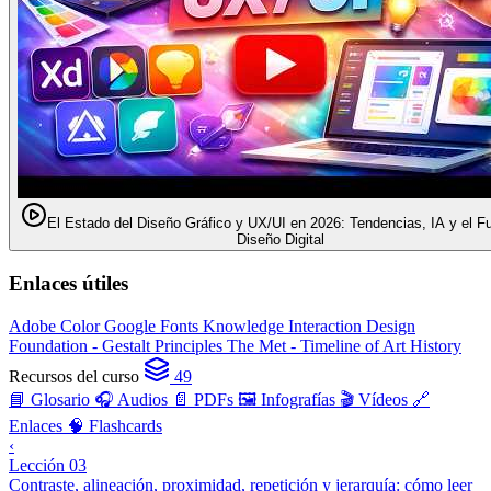
El Estado del Diseño Gráfico y UX/UI en 2026: Tendencias, IA y el Fu
Diseño Digital
Enlaces útiles
Adobe Color
Google Fonts Knowledge
Interaction Design
Foundation - Gestalt Principles
The Met - Timeline of Art History
Recursos del curso
49
📘 Glosario
🎧 Audios
📄 PDFs
🖼️ Infografías
🎬 Vídeos
🔗
Enlaces
🧠 Flashcards
‹
Lección 03
Contraste, alineación, proximidad, repetición y jerarquía: cómo leer