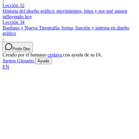
Lección 32
Historia del diseño gráfico: movimientos, hitos y por qué siguen
influyendo hoy
Lección 34
Bauhaus y Nueva Tipografía: forma, función y sistema en diseño
gráfico
›
Profe Dev
Creado por el humano
ceslava
con ayuda de su IA.
Juegos
Glosario
Ayuda
EN