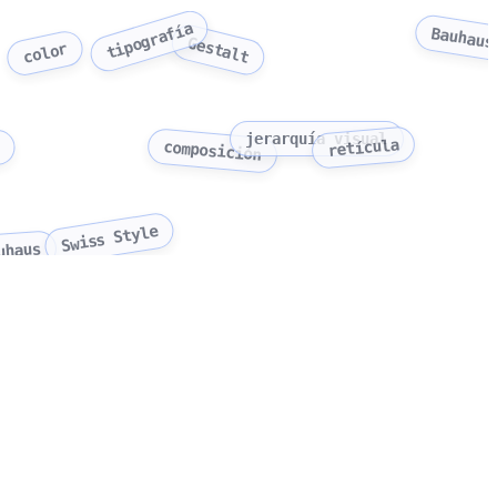
tipografía
Bauhaus
Gestalt
color
l
jerarquía visual
retícula
composición
Swiss Style
uhaus