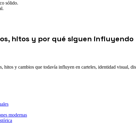
co sólido.
l.
tos, hitos y por qué siguen influyendo
hitos y cambios que todavía influyen en carteles, identidad visual, dise
uales
iones modernas
stórica