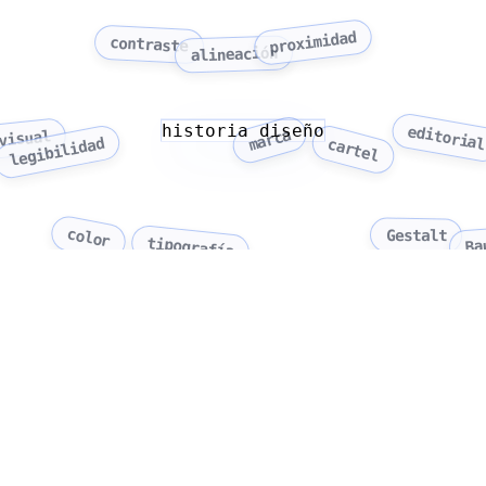
proximidad
contraste
alineación
historia diseño
editoria
marca
visual
legibilidad
cartel
color
Gestalt
tipografía
Ba