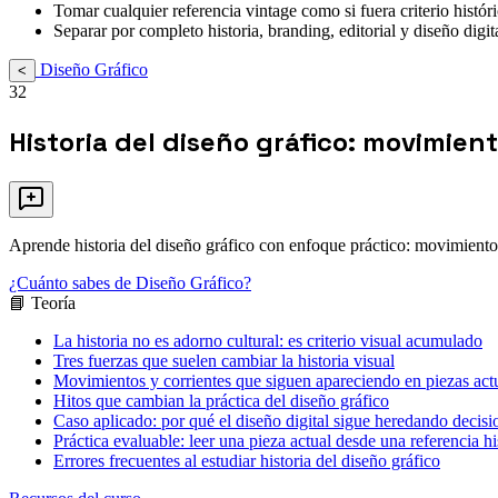
Tomar cualquier referencia vintage como si fuera criterio históri
Separar por completo historia, branding, editorial y diseño digita
Diseño Gráfico
<
32
Historia del diseño gráfico: movimien
Aprende historia del diseño gráfico con enfoque práctico: movimientos, 
¿Cuánto sabes de Diseño Gráfico?
📘 Teoría
La historia no es adorno cultural: es criterio visual acumulado
Tres fuerzas que suelen cambiar la historia visual
Movimientos y corrientes que siguen apareciendo en piezas act
Hitos que cambian la práctica del diseño gráfico
Caso aplicado: por qué el diseño digital sigue heredando decis
Práctica evaluable: leer una pieza actual desde una referencia hi
Errores frecuentes al estudiar historia del diseño gráfico