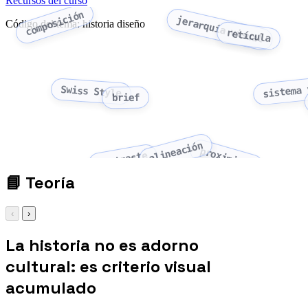
Recursos del curso
composición
jerarquía visual
Código del tema: historia diseño
retícula
sistema 
Swiss Style
brief
alineación
proximidad
contraste
📘
Teoría
‹
›
La historia no es adorno
cultural: es criterio visual
acumulado