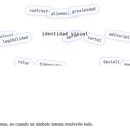
proximidad
contraste
alineación
identidad visual
editoria
marca
visual
legibilidad
cartel
color
Gestalt
tipografía
Ba
ntas, no cuando un símbolo intenta resolverlo todo.