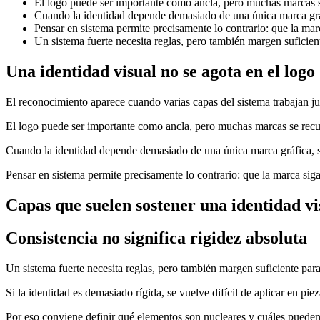
El logo puede ser importante como ancla, pero muchas marcas se 
Cuando la identidad depende demasiado de una única marca gráfi
Pensar en sistema permite precisamente lo contrario: que la ma
Un sistema fuerte necesita reglas, pero también margen suficient
Una identidad visual no se agota en el logo
El reconocimiento aparece cuando varias capas del sistema trabajan ju
El logo puede ser importante como ancla, pero muchas marcas se recuer
Cuando la identidad depende demasiado de una única marca gráfica, sue
Pensar en sistema permite precisamente lo contrario: que la marca si
Capas que suelen sostener una identidad vi
Consistencia no significa rigidez absoluta
Un sistema fuerte necesita reglas, pero también margen suficiente para
Si la identidad es demasiado rígida, se vuelve difícil de aplicar en pie
Por eso conviene definir qué elementos son nucleares y cuáles pueden 