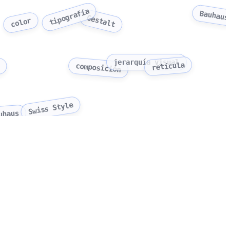
tipografía
Bauhaus
Gestalt
color
l
jerarquía visual
retícula
composición
Swiss Style
uhaus