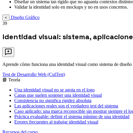
Diseñar un sistema tan rígido que no aguanta contextos distinto
Validar la identidad solo en mockups y no en usos concretos.
Diseño Gráfico
<
39
Identidad visual: sistema, aplicaciones
Aprende cómo funciona una identidad visual como sistema de diseño grá
Test de Desarrollo Web (CulTest)
📘 Teoría
Una identidad visual no se agota en el logo
Capas que suelen sostener una identidad visual
Consistencia no significa rigidez absoluta
Las aplicaciones reales son el verdadero test del sistema
Caso aplicado: una marca reconocible sin mostrar siempre el lo
Práctica evaluable: definir el sistema mínimo de una identidad
Errores frecuentes al trabajar identidad visual
Recursos del curso