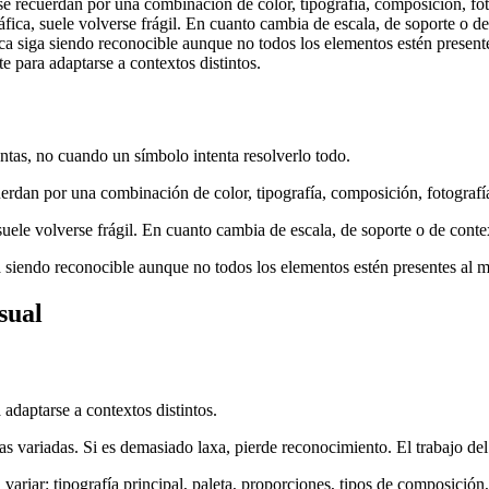
recuerdan por una combinación de color, tipografía, composición, fotog
ca, suele volverse frágil. En cuanto cambia de escala, de soporte o de
rca siga siendo reconocible aunque no todos los elementos estén presen
e para adaptarse a contextos distintos.
ntas, no cuando un símbolo intenta resolverlo todo.
dan por una combinación de color, tipografía, composición, fotografía,
le volverse frágil. En cuanto cambia de escala, de soporte o de contex
ga siendo reconocible aunque no todos los elementos estén presentes al 
sual
 adaptarse a contextos distintos.
zas variadas. Si es demasiado laxa, pierde reconocimiento. El trabajo del 
variar: tipografía principal, paleta, proporciones, tipos de composición