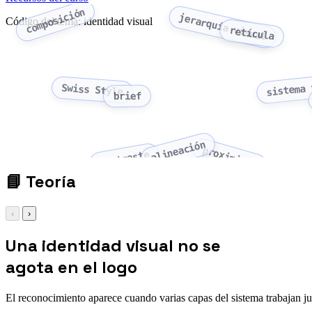
composición
jerarquía visual
Código del tema: identidad visual
retícula
sistema 
Swiss Style
brief
alineación
proximidad
contraste
📘
Teoría
‹
›
Una identidad visual no se
agota en el logo
El reconocimiento aparece cuando varias capas del sistema trabajan ju