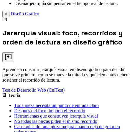
Diseñar jerarquía sin pensar en el tiempo real de lectura.
Diseño Gráfico
<
29
Jerarquía visual: foco, recorridos y
orden de lectura en diseño gráfico
Aprende a construir jerarquía visual en diseño gráfico para decidir
qué se ve primero, cómo se mueve la mirada y qué elementos deben
sostener el recorrido de lectura.
Test de Desarrollo Web (CulTest)
📘 Teoría
Toda pieza necesita un punto de entrada claro
Después del foco, importa el recorrido
Herramientas que construyen jerarquía visual
No todas las piezas piden el mismo recorrido
Caso aplicado: una pieza mejora cuando deja de gritar en
todas partes