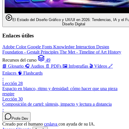
El Estado del Diseño Gráfico y UX/UI en 2026: Tendencias, IA y el Fu
Diseño Digital
Enlaces útiles
Adobe Color
Google Fonts Knowledge
Interaction Design
Foundation - Gestalt Principles
The Met - Timeline of Art History
Recursos del curso
49
📘 Glosario
🎧 Audios
📄 PDFs
🖼️ Infografías
🎬 Vídeos
🔗
Enlaces
🧠 Flashcards
‹
Lección 28
Espacio en blanco, ritmo y densidad: cómo hacer que una pieza
respire
Lección 30
Composición de cartel: síntesis, impacto y lectura a distancia
›
Profe Dev
Creado por el humano
ceslava
con ayuda de su IA.