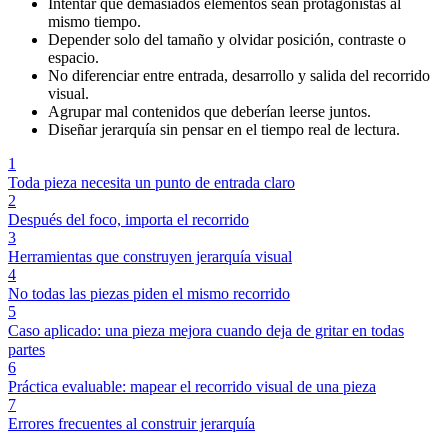
Intentar que demasiados elementos sean protagonistas al
mismo tiempo.
Depender solo del tamaño y olvidar posición, contraste o
espacio.
No diferenciar entre entrada, desarrollo y salida del recorrido
visual.
Agrupar mal contenidos que deberían leerse juntos.
Diseñar jerarquía sin pensar en el tiempo real de lectura.
1
Toda pieza necesita un punto de entrada claro
2
Después del foco, importa el recorrido
3
Herramientas que construyen jerarquía visual
4
No todas las piezas piden el mismo recorrido
5
Caso aplicado: una pieza mejora cuando deja de gritar en todas
partes
6
Práctica evaluable: mapear el recorrido visual de una pieza
7
Errores frecuentes al construir jerarquía