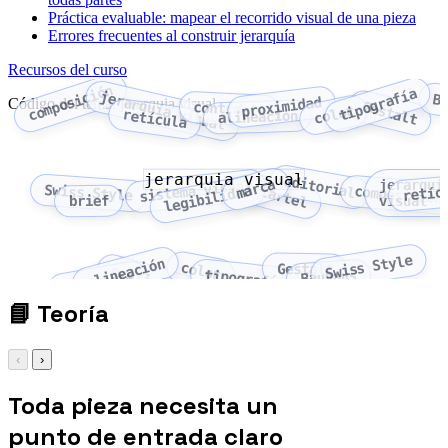
Práctica evaluable: mapear el recorrido visual de una pieza
Errores frecuentes al construir jerarquía
Recursos del curso
composición
tipografía
jerarquía visual
B
proximidad
Código del tema: jerarquia visual
Gestalt
contraste
color
retícula
alineación
jerarquia visual
editorial
marca
jerarquí
sistema visual
Swiss Style
retíc
legibilidad
cartel
composición
brief
visual
Swiss Style
alineación
color
Gestalt
proximidad
tipografía
Bauhaus
contraste
📘
Teoría
‹
›
Toda pieza necesita un
punto de entrada claro