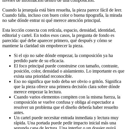
niveles de información dentro de una composición.
Cuando la jerarquía está bien resuelta, la pieza parece fácil de leer.
Cuando falla, incluso con buen color o buena tipografía, la mirada
no sabe dónde entrar ni qué merece atención principal.
Esta lección conecta con retícula, espacio, densidad, identidad,
editorial y cartel. En todos esos casos, la pregunta de fondo es
parecida: qué debe aparecer primero, qué después y cómo se
mantiene la claridad sin empobrecer la pieza.
Si el ojo no sabe dónde empezar, la composición ya ha
perdido parte de su eficacia.
El foco principal puede construirse con tamaño, contraste,
posición, color, densidad o aislamiento. Lo importante es que
exista una prioridad reconocible.
Eso no significa que todo deba ser obvio o gritón. Significa
que la pieza ofrece una primera decisión clara sobre dónde
merece empezar la lectura.
Cuando varios elementos compiten con la misma fuerza, la
composición se vuelve confusa y obliga al espectador a
resolver un problema que el diseño debería haber resuelto
antes.
Un cartel puede necesitar entrada inmediata y lectura muy
rápida. Una portada puede pedir impacto inicial más una
segunda capa de lectura. Una interfaz o un dossier quizá