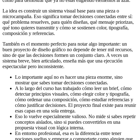
como para demostrar que ya no estás eligiendo elementos al azar.
La idea es construir un sistema visual base para una pieza o
microcampaña. Eso significa tomar decisiones conectadas entre sí:
qué problema resuelves, para quién diseñas, qué mensaje priorizas,
qué tono quieres transmitir y cómo se sostienen color, tipografía,
composición y referencias.
También es el momento perfecto para notar algo importante: un
buen proyecto de diseño gráfico no depende de tener mil recursos,
sino de que las decisiones formen un conjunto claro. A veces un
sistema breve, bien articulado, enseña más que una ejecución
espectacular pero inconsistente.
Lo importante aquí no es hacer una pieza enorme, sino
mostrar que sabes tomar decisiones conectadas.
A lo largo del curso has trabajado cómo leer un brief, cómo
detectar principios visuales, cómo elegir color y tipografía,
cómo ordenar una composición, cómo estudiar referencias y
cómo justificar decisiones. El proyecto final existe para reunir
esas capas en una sola entrega.
Eso lo vuelve especialmente valioso. No mide si sabes repetir
conceptos aislados, sino si puedes convertirlos en una
propuesta visual con lógica interna.
En entorno profesional, esa es la diferencia entre tener
nociones sueltas y empezar a comportarte como alguien que