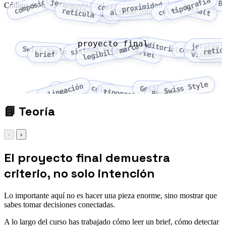
composición
tipografía
jerarquía visual
B
proximidad
Código del tema: proyecto final
Gestalt
contraste
color
retícula
alineación
proyecto final
editorial
marca
jerarquí
sistema visual
Swiss Style
retíc
legibilidad
cartel
composición
brief
visual
Swiss Style
alineación
color
Gestalt
proximidad
tipografía
Bauhaus
contraste
📘
Teoría
‹
›
El proyecto final demuestra
criterio, no solo intención
Lo importante aquí no es hacer una pieza enorme, sino mostrar que
sabes tomar decisiones conectadas.
A lo largo del curso has trabajado cómo leer un brief, cómo detectar