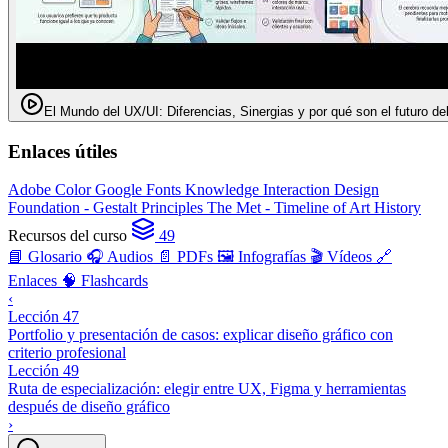
El Mundo del UX/UI: Diferencias, Sinergias y por qué son el futuro de
Enlaces útiles
Adobe Color
Google Fonts Knowledge
Interaction Design
Foundation - Gestalt Principles
The Met - Timeline of Art History
Recursos del curso
49
📘 Glosario
🎧 Audios
📄 PDFs
🖼️ Infografías
🎬 Vídeos
🔗
Enlaces
🧠 Flashcards
‹
Lección 47
Portfolio y presentación de casos: explicar diseño gráfico con
criterio profesional
Lección 49
Ruta de especialización: elegir entre UX, Figma y herramientas
después de diseño gráfico
›