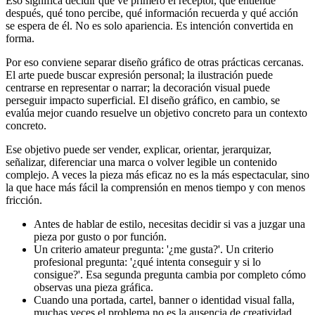
Eso significa decidir qué ve primero el receptor, qué entiende
después, qué tono percibe, qué información recuerda y qué acción
se espera de él. No es solo apariencia. Es intención convertida en
forma.
Por eso conviene separar diseño gráfico de otras prácticas cercanas.
El arte puede buscar expresión personal; la ilustración puede
centrarse en representar o narrar; la decoración visual puede
perseguir impacto superficial. El diseño gráfico, en cambio, se
evalúa mejor cuando resuelve un objetivo concreto para un contexto
concreto.
Ese objetivo puede ser vender, explicar, orientar, jerarquizar,
señalizar, diferenciar una marca o volver legible un contenido
complejo. A veces la pieza más eficaz no es la más espectacular, sino
la que hace más fácil la comprensión en menos tiempo y con menos
fricción.
Antes de hablar de estilo, necesitas decidir si vas a juzgar una
pieza por gusto o por función.
Un criterio amateur pregunta: '¿me gusta?'. Un criterio
profesional pregunta: '¿qué intenta conseguir y si lo
consigue?'. Esa segunda pregunta cambia por completo cómo
observas una pieza gráfica.
Cuando una portada, cartel, banner o identidad visual falla,
muchas veces el problema no es la ausencia de creatividad,