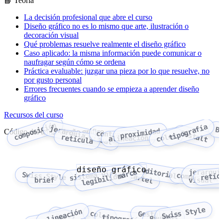
📘 Teoría
La decisión profesional que abre el curso
Diseño gráfico no es lo mismo que arte, ilustración o
decoración visual
Qué problemas resuelve realmente el diseño gráfico
Caso aplicado: la misma información puede comunicar o
naufragar según cómo se ordena
Práctica evaluable: juzgar una pieza por lo que resuelve, no
por gusto personal
Errores frecuentes cuando se empieza a aprender diseño
gráfico
Recursos del curso
composición
tipografía
jerarquía visual
B
proximidad
Código del tema: diseño gráfico
Gestalt
contraste
color
retícula
alineación
diseño gráfico
editorial
marca
jerarquí
sistema visual
Swiss Style
retíc
legibilidad
cartel
composición
brief
visual
Swiss Style
alineación
color
Gestalt
proximidad
tipografía
Bauhaus
contraste