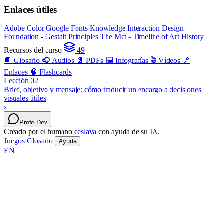
Enlaces útiles
Adobe Color
Google Fonts Knowledge
Interaction Design
Foundation - Gestalt Principles
The Met - Timeline of Art History
Recursos del curso
49
📘 Glosario
🎧 Audios
📄 PDFs
🖼️ Infografías
🎬 Vídeos
🔗
Enlaces
🧠 Flashcards
Lección 02
Brief, objetivo y mensaje: cómo traducir un encargo a decisiones
visuales útiles
›
Profe Dev
Creado por el humano
ceslava
con ayuda de su IA.
Juegos
Glosario
Ayuda
EN