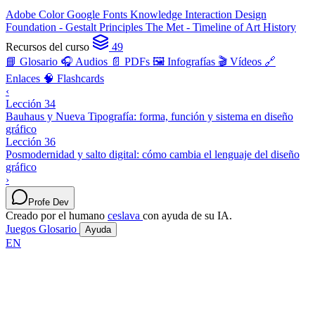
Adobe Color
Google Fonts Knowledge
Interaction Design
Foundation - Gestalt Principles
The Met - Timeline of Art History
Recursos del curso
49
📘 Glosario
🎧 Audios
📄 PDFs
🖼️ Infografías
🎬 Vídeos
🔗
Enlaces
🧠 Flashcards
‹
Lección 34
Bauhaus y Nueva Tipografía: forma, función y sistema en diseño
gráfico
Lección 36
Posmodernidad y salto digital: cómo cambia el lenguaje del diseño
gráfico
›
Profe Dev
Creado por el humano
ceslava
con ayuda de su IA.
Juegos
Glosario
Ayuda
EN