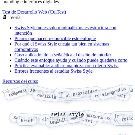
branding e interfaces digitales.
Test de Desarrollo Web (CulTest)
📘 Teoría
Swiss Style no es solo minimalismo: es estructura con
intención
Pilares que hacen reconocible este enfoque
Por qué el Swiss Style encaja tan bien en sistemas
corporativos
Caso aplicado: de la señalética al diseño de interfaz
Cuándo este enfoque ayuda y cuándo puede quedarse corto
Práctica evaluable: auditar una pieza con criterio Swiss
Errores frecuentes al estudiar Swiss Style
Recursos del curso
composición
tipografía
jerarquía visual
B
proximidad
Código del tema: swiss style
Gestalt
contraste
color
retícula
alineación
swiss style
editorial
marca
jerarquí
sistema visual
Swiss Style
retíc
legibilidad
cartel
composición
brief
visual