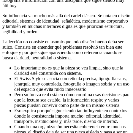
fotografía e información con una disciplina que sigue siendo muy
útil hoy.
Su influencia va mucho más allá del cartel clásico. Se nota en diseño
editorial, sistemas de identidad, señalética, modernismo corporativo
y también en muchas interfaces digitales que priorizan estructura,
legibilidad y orden.
La lección no consiste en asumir que todo diseño bueno deba ser
suizo. Consiste en entender qué problemas resolvió tan bien este
enfoque y por qué sigue apareciendo como referencia cuando se
busca claridad, neutralidad o sistema.
Lo importante no es que la pieza se vea limpia, sino que la
claridad esté construida con sistema.
El Swiss Style se asocia con retícula precisa, tipografía sans,
jerarquía muy controlada, fotografía o imagen sobria y un uso
del espacio que evita ruido innecesario.
Pero su fuerza real está en cómo coordina esas decisiones para
que la lectura sea estable, la información respire y varias
piezas puedan convivir como parte de un mismo sistema.
Eso explica por qué sigue siendo tan influyente en contextos
donde la consistencia importa mucho: editorial, identidad,
transporte, instituciones y, más tarde, diseño de interfaz.
Cuando una organización necesita coherencia entre muchas
piezas, el diseño deja de ser una pieza aislada y pasa a ser un