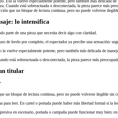
po. Eso la vuelve especialmente potente, pero también más delicada de
rza. Cuando está sobreactuada o desconectada, la pieza parece más pre
cción que un bloque de lectura continua, pero no puede volverse ilegible
aje: lo intensifica
do parte de una pieza que necesita decir algo con claridad.
ncluso de leerlo por completo, el espectador ya percibe una sensación: ur
o la vuelve especialmente potente, pero también más delicada de maneja
uando está sobreactuada o desconectada, la pieza parece más preocupad
n titular
r
que un bloque de lectura continua, pero no puede volverse ilegible sin c
 para leer. En cartel o portada puede haber más libertad formal si la le
expresiva en escenario, portada o campaña puede funcionar muy bien; en