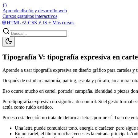
{}
Aprende diseño y desarrollo web
Cursos gratuitos interactivos
🌐
HTML
🎨
CSS
⚡
JS
+
Más cursos
Tipografía V: tipografía expresiva en cartel
Aprende a usar tipografía expresiva en diseño gráfico para carteles y t
Después de estudiar anatomía, pairing, escala y párrafo, toca mirar otra
Eso ocurre mucho en cartel, portada, campaña, identidad o piezas donde
Pero tipografía expresiva no significa descontrol. Si el gesto formal e
actúa como ruido estético.
Por eso esta lección no trata de deformar letras porque sí. Trata de e
Una letra puede comunicar tono, energía o carácter, pero sigue 
En un cartel, el titular muchas veces es la entrada principal. A