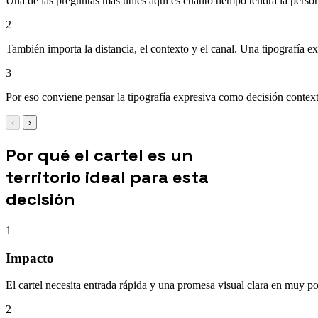
Una de las preguntas más útiles aquí es cuánto tiempo tendrá la persona
2
También importa la distancia, el contexto y el canal. Una tipografía 
3
Por eso conviene pensar la tipografía expresiva como decisión context
‹
›
Por qué el cartel es un
territorio ideal para esta
decisión
1
Impacto
El cartel necesita entrada rápida y una promesa visual clara en muy p
2