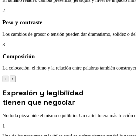
El tamaño relativo cambia presencia, jerarquía y nivel de impacto inm
2
Peso y contraste
Los cambios de grosor o tensión pueden dar dramatismo, solidez o de
3
Composición
La colocación, el ritmo y la relación entre palabras también construye
‹
›
Expresión y legibilidad
tienen que negociar
No toda pieza pide el mismo equilibrio. Un cartel tolera más fricción 
1