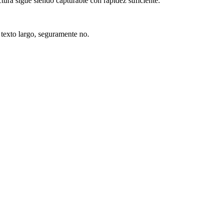
ctura sigue siendo capturable con rapidez suficiente.
 texto largo, seguramente no.