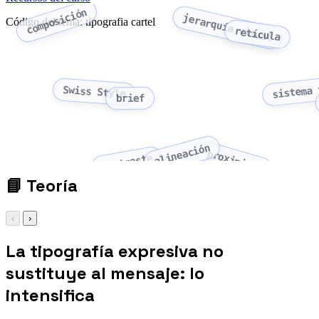
composición
jerarquía visual
Código del tema: tipografia cartel
retícula
sistema 
Swiss Style
brief
alineación
proximidad
contraste
📘
Teoría
‹
›
La tipografía expresiva no
sustituye al mensaje: lo
intensifica