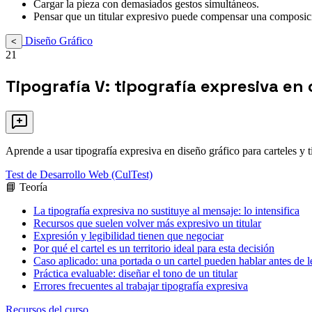
Cargar la pieza con demasiados gestos simultáneos.
Pensar que un titular expresivo puede compensar una composici
Diseño Gráfico
<
21
Tipografía V: tipografía expresiva en c
Aprende a usar tipografía expresiva en diseño gráfico para carteles y t
Test de Desarrollo Web (CulTest)
📘 Teoría
La tipografía expresiva no sustituye al mensaje: lo intensifica
Recursos que suelen volver más expresivo un titular
Expresión y legibilidad tienen que negociar
Por qué el cartel es un territorio ideal para esta decisión
Caso aplicado: una portada o un cartel pueden hablar antes de l
Práctica evaluable: diseñar el tono de un titular
Errores frecuentes al trabajar tipografía expresiva
Recursos del curso