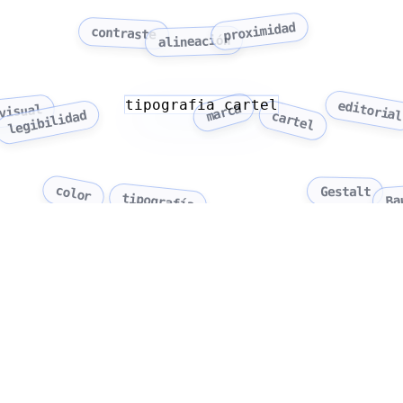
proximidad
contraste
alineación
tipografia cartel
editoria
marca
visual
legibilidad
cartel
color
Gestalt
tipografía
Ba