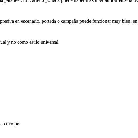
 para leer. En cartel o portada puede haber más libertad formal si la le
expresiva en escenario, portada o campaña puede funcionar muy bien; en
ual y no como estilo universal.
oco tiempo.