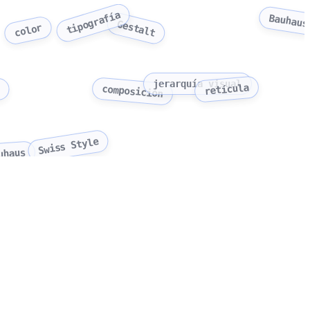
tipografía
Bauhaus
Gestalt
color
l
jerarquía visual
retícula
composición
Swiss Style
uhaus