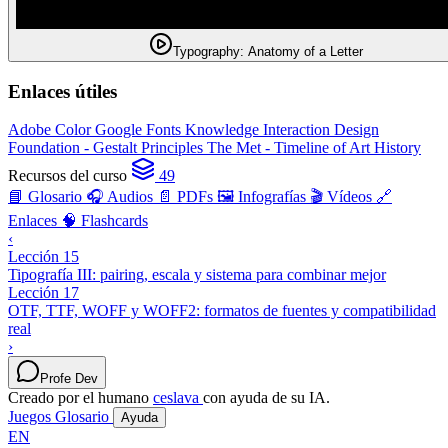
Typography: Anatomy of a Letter
Enlaces útiles
Adobe Color
Google Fonts Knowledge
Interaction Design
Foundation - Gestalt Principles
The Met - Timeline of Art History
Recursos del curso
49
📘 Glosario
🎧 Audios
📄 PDFs
🖼️ Infografías
🎬 Vídeos
🔗
Enlaces
🧠 Flashcards
‹
Lección 15
Tipografía III: pairing, escala y sistema para combinar mejor
Lección 17
OTF, TTF, WOFF y WOFF2: formatos de fuentes y compatibilidad
real
›
Profe Dev
Creado por el humano
ceslava
con ayuda de su IA.
Juegos
Glosario
Ayuda
EN