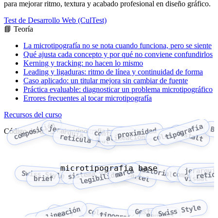
para mejorar ritmo, textura y acabado profesional en diseño gráfico.
Test de Desarrollo Web (CulTest)
📘 Teoría
La microtipografía no se nota cuando funciona, pero se siente
Qué ajusta cada concepto y por qué no conviene confundirlos
Kerning y tracking: no hacen lo mismo
Leading y ligaduras: ritmo de línea y continuidad de forma
Caso aplicado: un titular mejora sin cambiar de fuente
Práctica evaluable: diagnosticar un problema microtipográfico
Errores frecuentes al tocar microtipografía
Recursos del curso
composición
tipografía
jerarquía visual
B
proximidad
Código del tema: microtipografia base
Gestalt
contraste
color
retícula
alineación
microtipografia base
editorial
marca
jerarquí
sistema visual
Swiss Style
retíc
legibilidad
cartel
composición
brief
visual
Swiss Style
alineación
color
Gestalt
proximidad
tipografía
Bauhaus