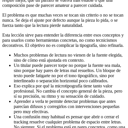
respire mejor, que un párrafo se vuelva más estable o que una
composición pase de parecer amateur a parecer cuidada.
El problema es que muchas veces se tocan sin criterio o no se tocan
nunca. Se deja el ajuste por defecto aunque la pieza lo pida, o se
fuerza tanto que la lectura pierde naturalidad.
Esta lección sirve para entender la diferencia entre esos conceptos y
para usarlos como herramientas concretas, no como tecnicismos
decorativos. El objetivo no es complicar la tipografía, sino refinarla.
Muchos problemas de lectura no vienen de la fuente elegida,
sino de cómo está ajustada en contexto.
Un titular puede parecer torpe no porque la fuente sea mala,
sino porque hay pares de letras mal resueltos. Un bloque de
texto puede fatigarte no por el tono tipográfico, sino por
interlineado o separación horizontal poco calibrados.
Eso explica por qué la microtipografía tiene tanto valor
profesional. No cambia el concepto general de la pieza, pero
sí su precisión, su ritmo y su sensación de cuidado.
Aprender a verla te permite detectar problemas que antes
parecían difusos y corregirlos con intervenciones pequeñas
pero muy efectivas.
Una confusión muy habitual es pensar que abrir o cerrar el
tracking resuelve cualquier problema de espacio entre letras.
No siempre. Si el problema está en pares concretos, como una