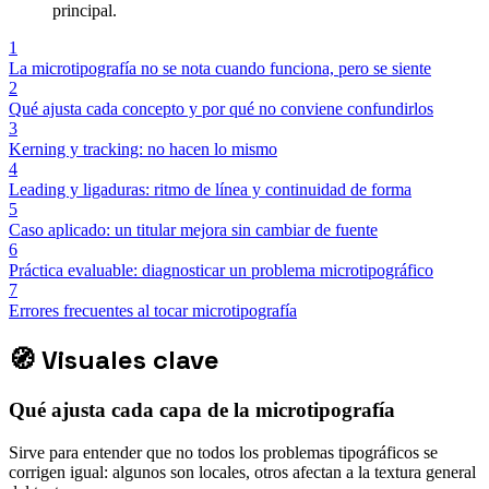
principal.
1
La microtipografía no se nota cuando funciona, pero se siente
2
Qué ajusta cada concepto y por qué no conviene confundirlos
3
Kerning y tracking: no hacen lo mismo
4
Leading y ligaduras: ritmo de línea y continuidad de forma
5
Caso aplicado: un titular mejora sin cambiar de fuente
6
Práctica evaluable: diagnosticar un problema microtipográfico
7
Errores frecuentes al tocar microtipografía
🧭
Visuales clave
Qué ajusta cada capa de la microtipografía
Sirve para entender que no todos los problemas tipográficos se
corrigen igual: algunos son locales, otros afectan a la textura general