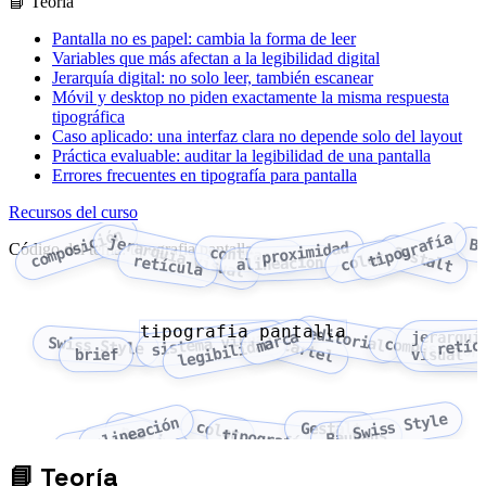
📘 Teoría
Pantalla no es papel: cambia la forma de leer
Variables que más afectan a la legibilidad digital
Jerarquía digital: no solo leer, también escanear
Móvil y desktop no piden exactamente la misma respuesta
tipográfica
Caso aplicado: una interfaz clara no depende solo del layout
Práctica evaluable: auditar la legibilidad de una pantalla
Errores frecuentes en tipografía para pantalla
Recursos del curso
composición
tipografía
jerarquía visual
B
proximidad
Código del tema: tipografia pantalla
Gestalt
contraste
color
retícula
alineación
tipografia pantalla
editorial
marca
jerarquí
sistema visual
Swiss Style
retíc
legibilidad
cartel
composición
brief
visual
Swiss Style
alineación
color
Gestalt
proximidad
tipografía
Bauhaus
contraste
📘
Teoría