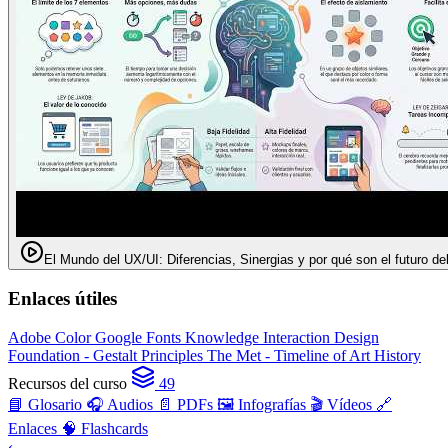
El Mundo del UX/UI: Diferencias, Sinergias y por qué son el futuro de
Enlaces útiles
Adobe Color
Google Fonts Knowledge
Interaction Design
Foundation - Gestalt Principles
The Met - Timeline of Art History
Recursos del curso
49
📘 Glosario
🎧 Audios
📄 PDFs
🖼️ Infografías
🎬 Vídeos
🔗
Enlaces
🧠 Flashcards
‹