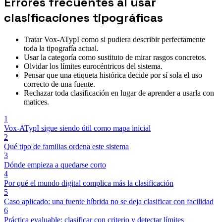
Errores frecuentes al usar
clasificaciones tipográficas
Tratar Vox-ATypI como si pudiera describir perfectamente
toda la tipografía actual.
Usar la categoría como sustituto de mirar rasgos concretos.
Olvidar los límites eurocéntricos del sistema.
Pensar que una etiqueta histórica decide por sí sola el uso
correcto de una fuente.
Rechazar toda clasificación en lugar de aprender a usarla con
matices.
1
Vox-ATypI sigue siendo útil como mapa inicial
2
Qué tipo de familias ordena este sistema
3
Dónde empieza a quedarse corto
4
Por qué el mundo digital complica más la clasificación
5
Caso aplicado: una fuente híbrida no se deja clasificar con facilidad
6
Práctica evaluable: clasificar con criterio y detectar límites