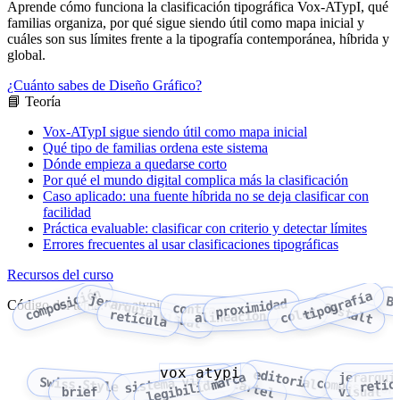
Aprende cómo funciona la clasificación tipográfica Vox-ATypI, qué
familias organiza, por qué sigue siendo útil como mapa inicial y
cuáles son sus límites frente a la tipografía contemporánea, híbrida y
global.
¿Cuánto sabes de Diseño Gráfico?
📘 Teoría
Vox-ATypI sigue siendo útil como mapa inicial
Qué tipo de familias ordena este sistema
Dónde empieza a quedarse corto
Por qué el mundo digital complica más la clasificación
Caso aplicado: una fuente híbrida no se deja clasificar con
facilidad
Práctica evaluable: clasificar con criterio y detectar límites
Errores frecuentes al usar clasificaciones tipográficas
Recursos del curso
composición
tipografía
jerarquía visual
B
proximidad
Código del tema: vox atypi
Gestalt
contraste
color
retícula
alineación
vox atypi
editorial
marca
jerarquí
sistema visual
Swiss Style
retíc
legibilidad
cartel
composición
brief
visual