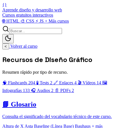
{}
Aprende diseño y desarrollo web
Cursos gratuitos interactivos
🌐
HTML
🎨
CSS
⚡
JS
+
Más cursos
Volver al curso
<
Recursos de Diseño Gráfico
Resumen rápido por tipo de recurso.
🧠 Flashcards
204
🧪 Tests
2
🔗 Enlaces
4
🎬 Vídeos
14
🖼️
Infografías
133
🎧 Audios
2
📄 PDFs
2
📘 Glosario
Consulta el significado del vocabulario técnico de este curso.
Altura de X
Asta
Baseline (Línea Base)
Bauhaus
+ más