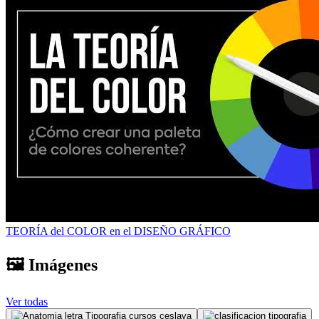
TEORÍA del COLOR en el DISEÑO GRÁFICO
🖼️ Imágenes
Ver todas