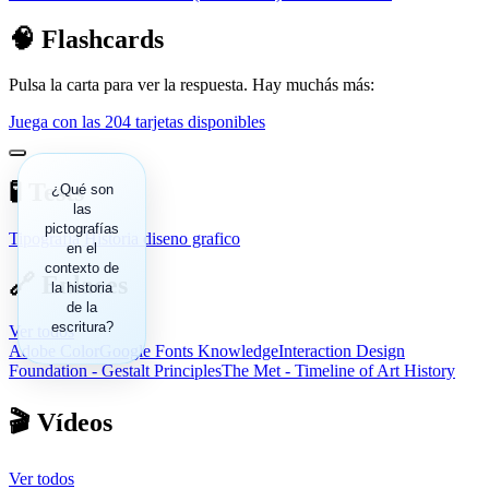
🧠 Flashcards
Pulsa la carta para ver la respuesta. Hay muchás más:
Juega con las 204 tarjetas disponibles
🧪 Tests
Representaciones
¿Qué son
simples de
las
pictografías
personas, lugares
Tipografia
Historia diseno grafico
y cosas que
en el
contexto de
datan
🔗 Enlaces
aproximadamente
la historia
del 25,000 a.C.
de la
escritura?
Ver todos
Adobe Color
Google Fonts Knowledge
Interaction Design
Foundation - Gestalt Principles
The Met - Timeline of Art History
🎬 Vídeos
Ver todos