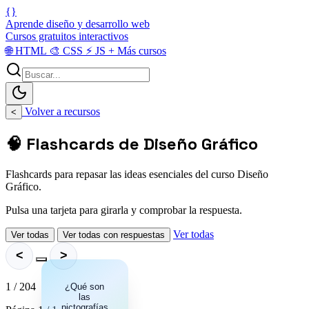
{}
Aprende diseño y desarrollo web
Cursos gratuitos interactivos
🌐
HTML
🎨
CSS
⚡
JS
+
Más cursos
Volver a recursos
<
🧠 Flashcards de Diseño Gráfico
Flashcards para repasar las ideas esenciales del curso Diseño
Gráfico.
Pulsa una tarjeta para girarla y comprobar la respuesta.
Ver todas
Ver todas
Ver todas con respuestas
<
>
1 / 204
Representaciones
¿Qué son
simples de
las
pictografías
personas, lugares