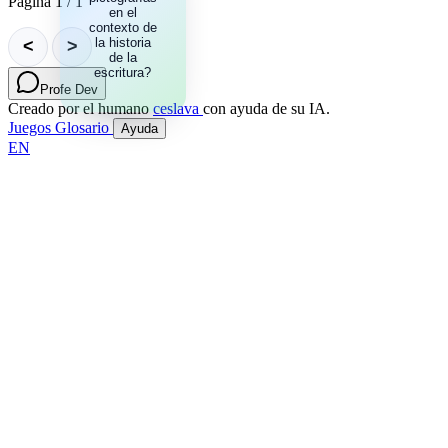
Página 1 / 1
y cosas que
en el
contexto de
datan
aproximadamente
la historia
<
>
del 25,000 a.C.
de la
escritura?
Profe Dev
Creado por el humano
ceslava
con ayuda de su IA.
Juegos
Glosario
Ayuda
EN