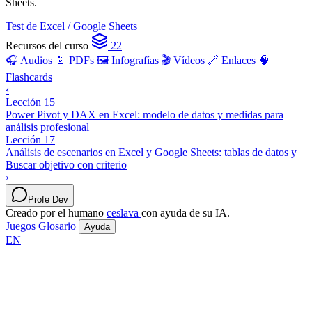
Sheets.
Test de Excel / Google Sheets
Recursos del curso
22
🎧 Audios
📄 PDFs
🖼️ Infografías
🎬 Vídeos
🔗 Enlaces
🧠
Flashcards
‹
Lección 15
Power Pivot y DAX en Excel: modelo de datos y medidas para
análisis profesional
Lección 17
Análisis de escenarios en Excel y Google Sheets: tablas de datos y
Buscar objetivo con criterio
›
Profe Dev
Creado por el humano
ceslava
con ayuda de su IA.
Juegos
Glosario
Ayuda
EN