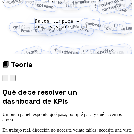
f
e
r
e
n
c
i
a
a
b
s
o
l
u
t
celda
t
Código del tema: Datos limpios + analisis accionable
fórmula
fila
hoja
función
di
r
e
a
columna
libro
referencia relativa
Datos limpios +
nombres definidos
fila
VBA
Power Pivot
analisis accionable
gráfico dinámico
colum
macro
celda
Solver
Power Query
función
gráfico
referencia
libro
referencia absoluta
tabla dinámica
fórmula
hoja
dinámico
relativa
📘
Teoría
‹
›
Qué debe resolver un
dashboard de KPIs
Un buen panel responde qué pasa, por qué pasa y qué hacemos
ahora.
En trabajo real, dirección no necesita veinte tablas: necesita una vista