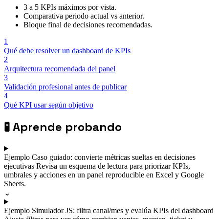
3 a 5 KPIs máximos por vista.
Comparativa periodo actual vs anterior.
Bloque final de decisiones recomendadas.
1
Qué debe resolver un dashboard de KPIs
2
Arquitectura recomendada del panel
3
Validación profesional antes de publicar
4
Qué KPI usar según objetivo
🧪
Aprende probando
Ejemplo
Caso guiado: convierte métricas sueltas en decisiones
ejecutivas
Revisa un esquema de lectura para priorizar KPIs,
umbrales y acciones en un panel reproducible en Excel y Google
Sheets.
⌄
Ejemplo
Simulador JS: filtra canal/mes y evalúa KPIs del dashboard