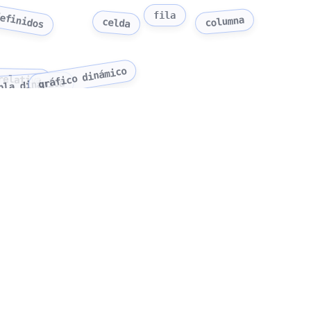
efinidos
fila
columna
celda
gráfico dinámico
relativa
bla dinámica