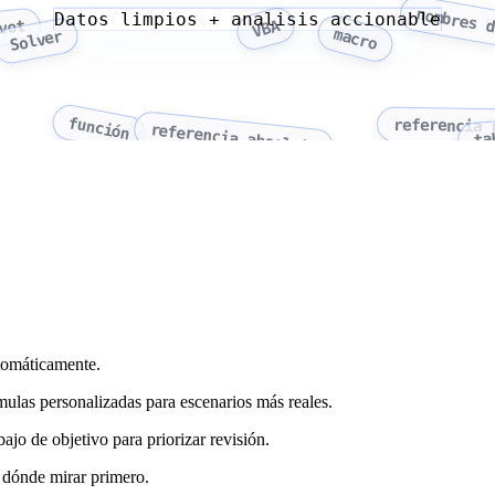
nombres d
Datos limpios + analisis accionable
VBA
vot
macro
Solver
función
referencia 
referencia absoluta
ta
utomáticamente.
mulas personalizadas para escenarios más reales.
jo de objetivo para priorizar revisión.
 dónde mirar primero.