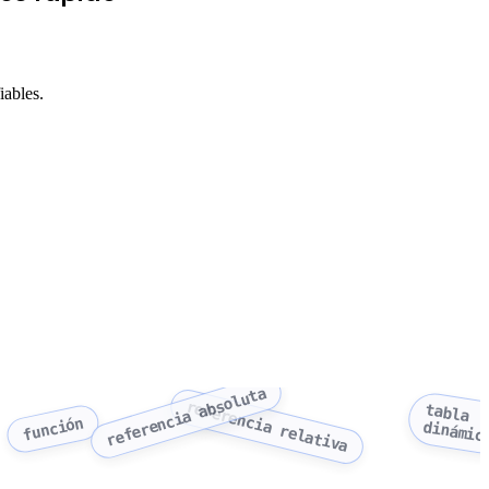
iables.
referencia absoluta
referencia relativa
tabla
función
dinámic