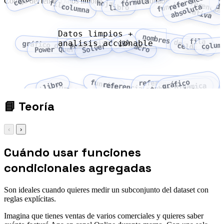
f
e
r
e
n
c
i
a
a
b
s
o
l
u
t
celda
Código del tema: Datos limpios + analisis accionable
fórmula
fila
hoja
función
di
r
e
a
columna
libro
referencia relativa
Datos limpios +
nombres definidos
fila
VBA
Power Pivot
analisis accionable
gráfico dinámico
colum
macro
celda
Solver
Power Query
función
gráfico
referencia
libro
referencia absoluta
tabla dinámica
fórmula
hoja
dinámico
relativa
📘
Teoría
‹
›
Cuándo usar funciones
condicionales agregadas
Son ideales cuando quieres medir un subconjunto del dataset con
reglas explícitas.
Imagina que tienes ventas de varios comerciales y quieres saber