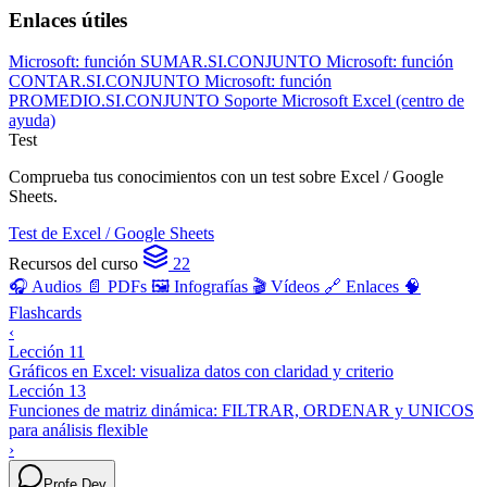
Enlaces útiles
Microsoft: función SUMAR.SI.CONJUNTO
Microsoft: función
CONTAR.SI.CONJUNTO
Microsoft: función
PROMEDIO.SI.CONJUNTO
Soporte Microsoft Excel (centro de
ayuda)
Test
Comprueba tus conocimientos con un test sobre Excel / Google
Sheets.
Test de Excel / Google Sheets
Recursos del curso
22
🎧 Audios
📄 PDFs
🖼️ Infografías
🎬 Vídeos
🔗 Enlaces
🧠
Flashcards
‹
Lección 11
Gráficos en Excel: visualiza datos con claridad y criterio
Lección 13
Funciones de matriz dinámica: FILTRAR, ORDENAR y UNICOS
para análisis flexible
›
Profe Dev