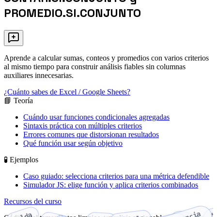
PROMEDIO.SI.CONJUNTO
Aprende a calcular sumas, conteos y promedios con varios criterios
al mismo tiempo para construir análisis fiables sin columnas
auxiliares innecesarias.
¿Cuánto sabes de Excel / Google Sheets?
📘 Teoría
Cuándo usar funciones condicionales agregadas
Sintaxis práctica con múltiples criterios
Errores comunes que distorsionan resultados
Qué función usar según objetivo
🧪 Ejemplos
Caso guiado: selecciona criterios para una métrica defendible
Simulador JS: elige función y aplica criterios combinados
Recursos del curso
t