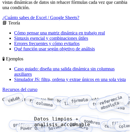
vistas dinámicas de datos sin rehacer fórmulas cada vez que cambia
una condición.
¿Cuánto sabes de Excel / Google Sheets?
📘 Teoría
Cómo pensar una matriz dinámica en trabajo real
Sintaxis esencial y combinaciones útiles
Errores frecuentes y cómo evitarlos
Qué función usar según objetivo de análisis
🧪 Ejemplos
Caso guiado: diseña una salida dinámica sin columnas
auxiliares
Simulador JS: filtra, ordena y extrae únicos en una sola vista
Recursos del curso
f
e
r
e
n
c
i
a
a
b
s
o
l
u
t
celda
t
Código del tema: Datos limpios + analisis accionable
fórmula
fila
hoja
función
di
r
e
a
columna
libro
referencia relativa
Datos limpios +
nombres definidos
fila
VBA
Power Pivot
analisis accionable
gráfico dinámico
colum
macro
celda
Solver
Power Query