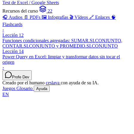
Test de Excel / Google Sheets
Recursos del curso
22
🎧 Audios
📄 PDFs
🖼️ Infografías
🎬 Vídeos
🔗 Enlaces
🧠
Flashcards
‹
Lección 12
Funciones condicionales agregadas: SUMAR.SI.CONJUNTO,
CONTAR.SI.CONJUNTO y PROMEDIO.SI.CONJUNTO
Lección 14
Power Query en Excel: limpiar y transformar datos sin tocar el
origen
›
Profe Dev
Creado por el humano
ceslava
con ayuda de su IA.
Juegos
Glosario
Ayuda
EN