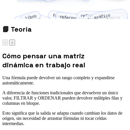
función
gráfico
referencia
libro
referencia absoluta
tabla dinámica
fórmula
hoja
dinámico
relativa
📘
Teoría
‹
›
Cómo pensar una matriz
dinámica en trabajo real
Una fórmula puede devolver un rango completo y expandirse
automáticamente.
A diferencia de funciones tradicionales que devuelven un único
valor, FILTRAR y ORDENAR pueden devolver múltiples filas y
columnas en bloque.
Esto significa que la salida se adapta cuando cambian los datos de
origen, sin necesidad de arrastrar fórmulas ni tocar celdas
intermedias.