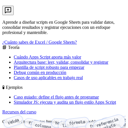
Aprende a diseñar scripts en Google Sheets para validar datos,
consolidar resultados y registrar ejecuciones con un enfoque
profesional y mantenible.
¿Cuánto sabes de Excel / Google Sheets?
📘 Teoría
Cuándo Apps Script aporta más valor
Arquitectura base: leer, validar, consolidar y registrar
Plantilla de script robusto para empezar
Debug común en producción
Casos de uso aplicables en trabajo real
🧪 Ejemplos
Caso guiado: define el flujo antes de programar
Simulador JS: ejecuta y audita un flujo estilo Apps Script
Recursos del curso
f
e
r
e
n
c
i
a
a
b
s
o
l
u
t
celda
t
Código del tema: Datos limpios + analisis accionable
fórmula
fila
hoja
función
di
r
e
a
columna
libro