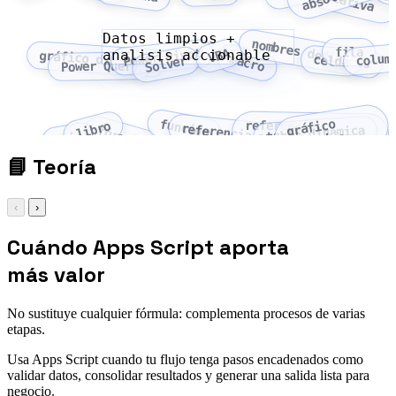
referencia relativa
Datos limpios +
nombres definidos
fila
VBA
Power Pivot
analisis accionable
gráfico dinámico
colum
macro
celda
Solver
Power Query
función
gráfico
referencia
libro
referencia absoluta
tabla dinámica
fórmula
hoja
dinámico
relativa
📘
Teoría
‹
›
Cuándo Apps Script aporta
más valor
No sustituye cualquier fórmula: complementa procesos de varias
etapas.
Usa Apps Script cuando tu flujo tenga pasos encadenados como
validar datos, consolidar resultados y generar una salida lista para
negocio.