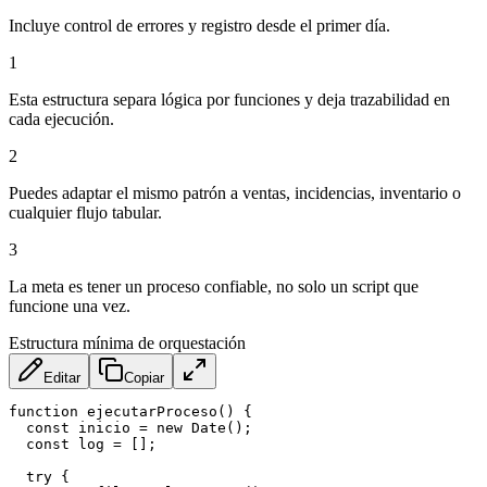
Incluye control de errores y registro desde el primer día.
1
Esta estructura separa lógica por funciones y deja trazabilidad en
cada ejecución.
2
Puedes adaptar el mismo patrón a ventas, incidencias, inventario o
cualquier flujo tabular.
3
La meta es tener un proceso confiable, no solo un script que
funcione una vez.
Estructura mínima de orquestación
Editar
Copiar
function
ejecutarProceso
(
)
{
const
 inicio 
=
new
Date
(
)
;
const
 log 
=
[
]
;
try
{