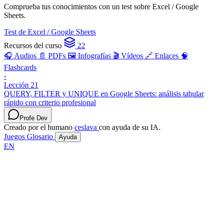
Comprueba tus conocimientos con un test sobre Excel / Google
Sheets.
Test de Excel / Google Sheets
Recursos del curso
22
🎧 Audios
📄 PDFs
🖼️ Infografías
🎬 Vídeos
🔗 Enlaces
🧠
Flashcards
‹
Lección 21
QUERY, FILTER y UNIQUE en Google Sheets: análisis tabular
rápido con criterio profesional
Profe Dev
Creado por el humano
ceslava
con ayuda de su IA.
Juegos
Glosario
Ayuda
EN