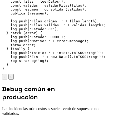
const
 filas 
=
leerDatos
(
)
;
const
 validas 
=
validarFilas
(
filas
)
;
const
 resumen 
=
consolidar
(
validas
)
;
publicar
(
resumen
)
;
    log
.
push
(
'Filas origen: '
+
 filas
.
length
)
;
    log
.
push
(
'Filas válidas: '
+
 validas
.
length
)
;
    log
.
push
(
'Estado: OK'
)
;
}
catch
(
error
)
{
    log
.
push
(
'Estado: ERROR'
)
;
    log
.
push
(
'Motivo: '
+
 error
.
message
)
;
throw
 error
;
}
finally
{
    log
.
push
(
'Inicio: '
+
 inicio
.
toISOString
(
)
)
;
    log
.
push
(
'Fin: '
+
new
Date
(
)
.
toISOString
(
)
)
;
registrarLog
(
log
)
;
}
}
‹
›
Debug común en
producción
Las incidencias más costosas suelen venir de supuestos no
validados.