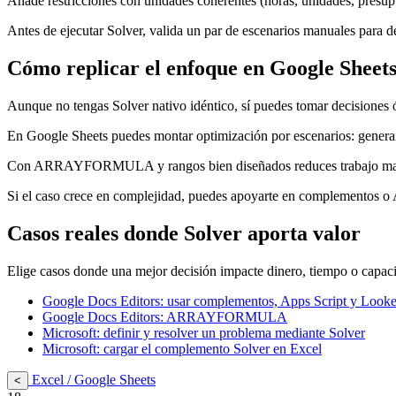
Añade restricciones con unidades coherentes (horas, unidades, presupue
Antes de ejecutar Solver, valida un par de escenarios manuales para de
Cómo replicar el enfoque en Google Sheet
Aunque no tengas Solver nativo idéntico, sí puedes tomar decisiones
En Google Sheets puedes montar optimización por escenarios: generar c
Con ARRAYFORMULA y rangos bien diseñados reduces trabajo manual
Si el caso crece en complejidad, puedes apoyarte en complementos o 
Casos reales donde Solver aporta valor
Elige casos donde una mejor decisión impacte dinero, tiempo o capac
Google Docs Editors: usar complementos, Apps Script y Looke
Google Docs Editors: ARRAYFORMULA
Microsoft: definir y resolver un problema mediante Solver
Microsoft: cargar el complemento Solver en Excel
Excel / Google Sheets
<