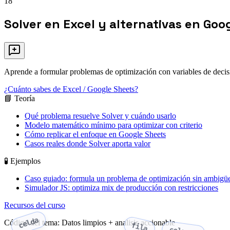
18
Solver en Excel y alternativas en Goo
Aprende a formular problemas de optimización con variables de decisi
¿Cuánto sabes de Excel / Google Sheets?
📘 Teoría
Qué problema resuelve Solver y cuándo usarlo
Modelo matemático mínimo para optimizar con criterio
Cómo replicar el enfoque en Google Sheets
Casos reales donde Solver aporta valor
🧪 Ejemplos
Caso guiado: formula un problema de optimización sin ambigü
Simulador JS: optimiza mix de producción con restricciones
Recursos del curso
celda
Código del tema: Datos limpios + analisis accionable
fila