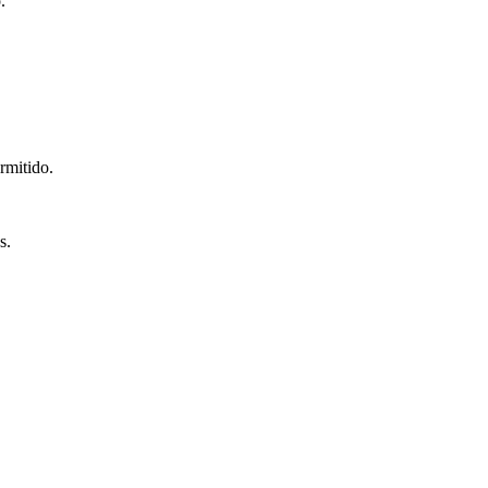
.
rmitido.
s.