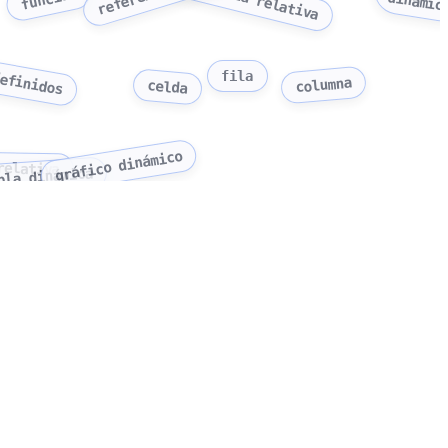
dinámic
efinidos
fila
columna
celda
gráfico dinámico
relativa
bla dinámica