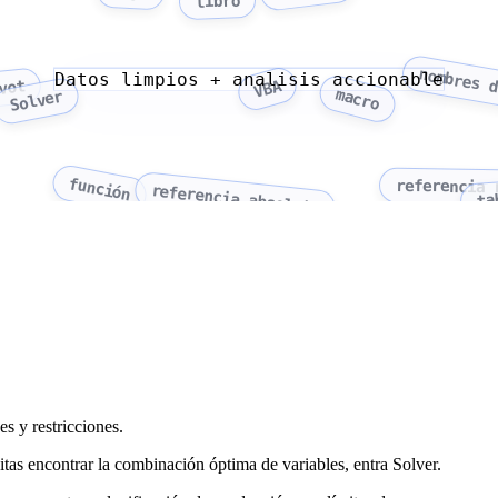
libro
nombres d
Datos limpios + analisis accionable
VBA
vot
macro
Solver
función
referencia 
referencia absoluta
ta
s y restricciones.
sitas encontrar la combinación óptima de variables, entra Solver.