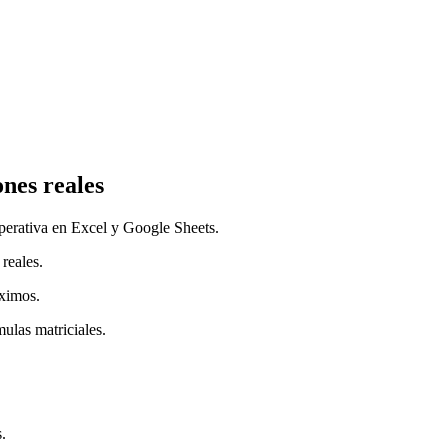
ones reales
operativa en Excel y Google Sheets.
reales.
áximos.
ulas matriciales.
.