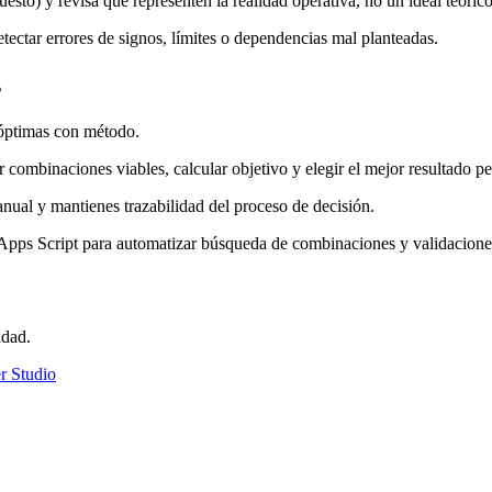
sto) y revisa que representen la realidad operativa, no un ideal teórico
tectar errores de signos, límites o dependencias mal planteadas.
s
 óptimas con método.
ombinaciones viables, calcular objetivo y elegir el mejor resultado pe
 y mantienes trazabilidad del proceso de decisión.
Apps Script para automatizar búsqueda de combinaciones y validacione
idad.
r Studio