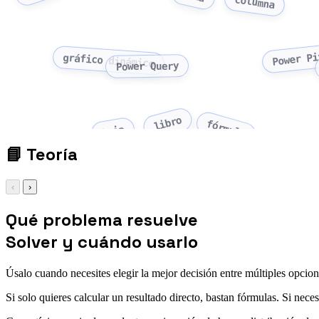
columna
Power Pi
gráfico dinámico
Power Query
libro
fórmula
hoja
📘
Teoría
‹
›
Qué problema resuelve
Solver y cuándo usarlo
Úsalo cuando necesites elegir la mejor decisión entre múltiples opcione
Si solo quieres calcular un resultado directo, bastan fórmulas. Si nece