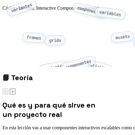
variantes
Código del tema: Interactive Components | Variants
componentes
variables
assets
frames
grids
componentes
variables
variantes
📘
Teoría
‹
›
Qué es y para qué sirve en
un proyecto real
En esta lección vas a usar componentes interactivos escalables como 