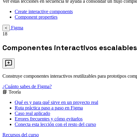
Ver estas lecciones en secuencia te ayuda a consolidar un flujo comple
Create interactive components
Component properties
Figma
<
18
Componentes interactivos escalables
Construye componentes interactivos reutilizables para prototipos comp
¿Cuánto sabes de Figma?
📘 Teoría
Qué es y para qué sirve en un proyecto real
Ruta práctica paso a paso en Figma
Caso real aplicado
Errores frecuentes y cómo evitarlos
Conecta esta lección con el resto del curso
Recursos del curso