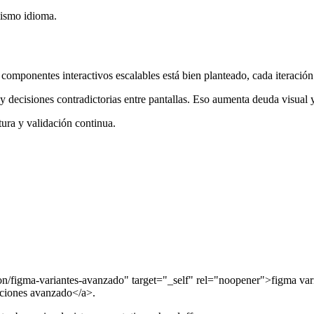
mismo idioma.
omponentes interactivos escalables está bien planteado, cada iteración 
y decisiones contradictorias entre pantallas. Eso aumenta deuda visual y
tura y validación continua.
cion/figma-variantes-avanzado" target="_self" rel="noopener">figma va
cciones avanzado</a>.