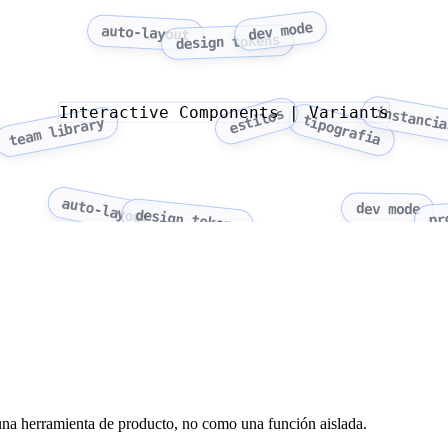
dev mode
auto-layout
design tokens
Interactive Components | Variants
instanci
estilos
tipografia
team library
auto-layout
dev mode
design tokens
pr
una herramienta de producto, no como una función aislada.