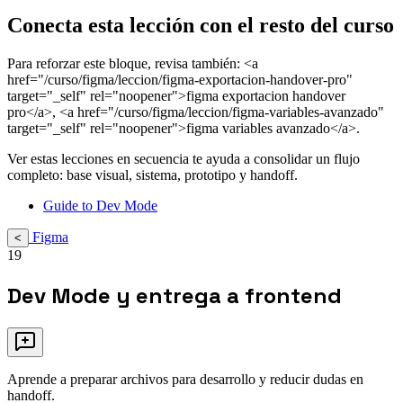
Conecta esta lección con el resto del curso
Para reforzar este bloque, revisa también: <a
href="/curso/figma/leccion/figma-exportacion-handover-pro"
target="_self" rel="noopener">figma exportacion handover
pro</a>, <a href="/curso/figma/leccion/figma-variables-avanzado"
target="_self" rel="noopener">figma variables avanzado</a>.
Ver estas lecciones en secuencia te ayuda a consolidar un flujo
completo: base visual, sistema, prototipo y handoff.
Guide to Dev Mode
Figma
<
19
Dev Mode y entrega a frontend
Aprende a preparar archivos para desarrollo y reducir dudas en
handoff.