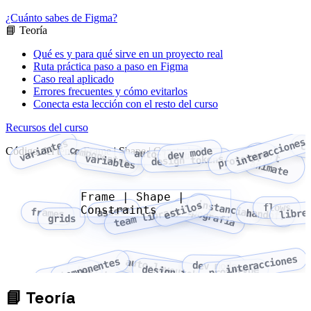
¿Cuánto sabes de Figma?
📘 Teoría
Qué es y para qué sirve en un proyecto real
Ruta práctica paso a paso en Figma
Caso real aplicado
Errores frecuentes y cómo evitarlos
Conecta esta lección con el resto del curso
Recursos del curso
interacciones
variantes
c
componentes
Código del tema: Frame | Shape | Constraints
dev mode
smart
auto-layout
prototype
variables
design tokens
animate
Frame | Shape |
instancias
estilos
flows
Constraints
tipografia
assets
team library
libre
frames
handoff
grids
interacciones
componentes
auto-layout
dev mode
variables
design tokens
prototype
variantes
📘
Teoría