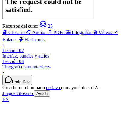
Recursos del curso
25
📘 Glosario
🎧 Audios
📄 PDFs
🖼️ Infografías
🎬 Vídeos
🔗
Enlaces
🧠 Flashcards
‹
Lección 02
Interfaz, paneles y atajos
Lección 04
Tipografía para interfaces
›
Profe Dev
Creado por el humano
ceslava
con ayuda de su IA.
Juegos
Glosario
Ayuda
EN