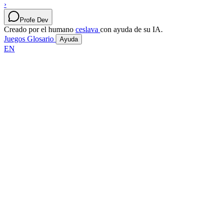
›
Profe Dev
Creado por el humano
ceslava
con ayuda de su IA.
Juegos
Glosario
Ayuda
EN