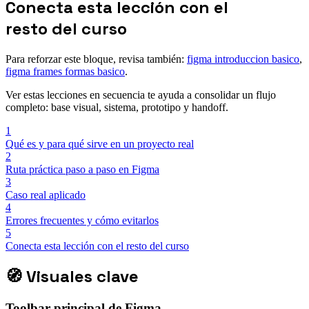
Conecta esta lección con el
resto del curso
Para reforzar este bloque, revisa también:
figma introduccion basico
,
figma frames formas basico
.
Ver estas lecciones en secuencia te ayuda a consolidar un flujo
completo: base visual, sistema, prototipo y handoff.
1
Qué es y para qué sirve en un proyecto real
2
Ruta práctica paso a paso en Figma
3
Caso real aplicado
4
Errores frecuentes y cómo evitarlos
5
Conecta esta lección con el resto del curso
🧭
Visuales clave
Toolbar principal de Figma