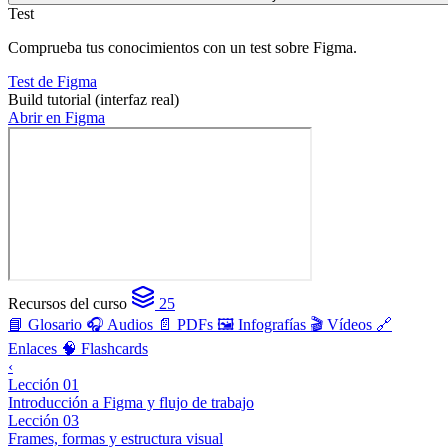
Test
Comprueba tus conocimientos con un test sobre Figma.
Test de Figma
Build tutorial (interfaz real)
Abrir en Figma
Recursos del curso
25
📘 Glosario
🎧 Audios
📄 PDFs
🖼️ Infografías
🎬 Vídeos
🔗
Enlaces
🧠 Flashcards
‹
Lección 01
Introducción a Figma y flujo de trabajo
Lección 03
Frames, formas y estructura visual