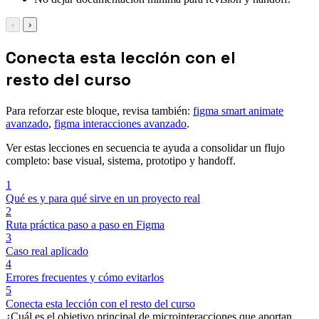
‹
›
Conecta esta lección con el
resto del curso
Para reforzar este bloque, revisa también:
figma smart animate
avanzado
,
figma interacciones avanzado
.
Ver estas lecciones en secuencia te ayuda a consolidar un flujo
completo: base visual, sistema, prototipo y handoff.
1
Qué es y para qué sirve en un proyecto real
2
Ruta práctica paso a paso en Figma
3
Caso real aplicado
4
Errores frecuentes y cómo evitarlos
5
Conecta esta lección con el resto del curso
¿Cuál es el objetivo principal de microinteracciones que aportan