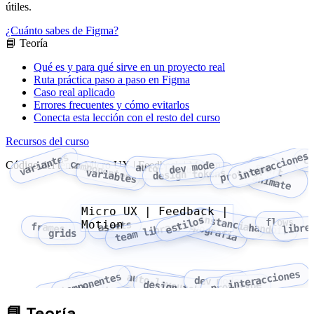
útiles.
¿Cuánto sabes de Figma?
📘 Teoría
Qué es y para qué sirve en un proyecto real
Ruta práctica paso a paso en Figma
Caso real aplicado
Errores frecuentes y cómo evitarlos
Conecta esta lección con el resto del curso
Recursos del curso
interacciones
variantes
c
componentes
Código del tema: Micro UX | Feedback | Motion
dev mode
smart
auto-layout
prototype
variables
design tokens
animate
Micro UX | Feedback |
instancias
estilos
flows
Motion
tipografia
assets
team library
libre
frames
handoff
grids
interacciones
componentes
auto-layout
dev mode
variables
design tokens
prototype
variantes
📘
Teoría