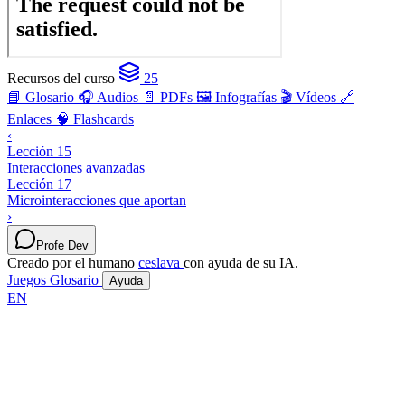
Recursos del curso
25
📘 Glosario
🎧 Audios
📄 PDFs
🖼️ Infografías
🎬 Vídeos
🔗
Enlaces
🧠 Flashcards
‹
Lección 15
Interacciones avanzadas
Lección 17
Microinteracciones que aportan
›
Profe Dev
Creado por el humano
ceslava
con ayuda de su IA.
Juegos
Glosario
Ayuda
EN