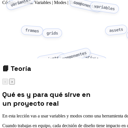
variantes
Código del tema: Variables | Modes | Tokens
componentes
variables
assets
frames
grids
componentes
variables
variantes
📘
Teoría
‹
›
Qué es y para qué sirve en
un proyecto real
En esta lección vas a usar variables y modos como una herramienta d
Cuando trabajas en equipo, cada decisión de diseño tiene impacto en des