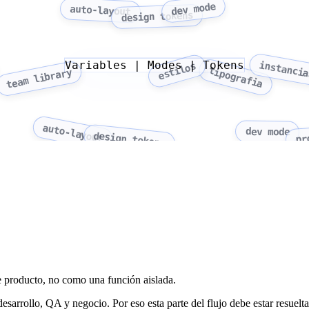
dev mode
auto-layout
design tokens
Variables | Modes | Tokens
instanci
estilos
tipografia
team library
auto-layout
dev mode
design tokens
pr
e producto, no como una función aislada.
arrollo, QA y negocio. Por eso esta parte del flujo debe estar resuelta 