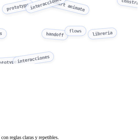
interacciones
constra
smart animate
prototype
as
flows
libreria
handoff
interacciones
ototype
con reglas claras y repetibles.