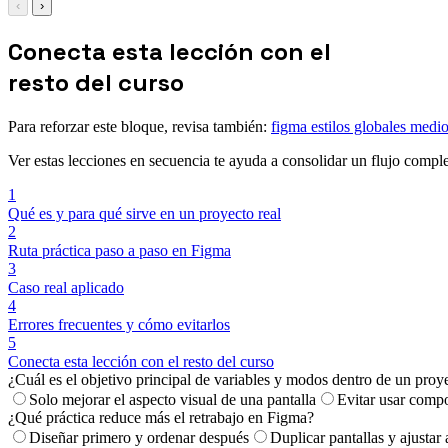
‹
›
Conecta esta lección con el
resto del curso
Para reforzar este bloque, revisa también:
figma estilos globales medi
Ver estas lecciones en secuencia te ayuda a consolidar un flujo comple
1
Qué es y para qué sirve en un proyecto real
2
Ruta práctica paso a paso en Figma
3
Caso real aplicado
4
Errores frecuentes y cómo evitarlos
5
Conecta esta lección con el resto del curso
¿Cuál es el objetivo principal de variables y modos dentro de un proye
Solo mejorar el aspecto visual de una pantalla
Evitar usar compo
¿Qué práctica reduce más el retrabajo en Figma?
Diseñar primero y ordenar después
Duplicar pantallas y ajustar a