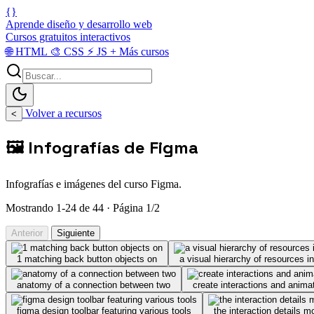
{}
Aprende diseño y desarrollo web
Cursos gratuitos interactivos
🌐
HTML
🎨
CSS
⚡
JS
+
Más cursos
Volver a recursos
<
🖼️ Infografías de Figma
Infografías e imágenes del curso Figma.
Mostrando 1-24 de 44 · Página 1/2
Anterior
Siguiente
1 matching back button objects on
a visual hierarchy of resources in
anatomy of a connection between two
create interactions and anima
figma design toolbar featuring various tools
the interaction details m