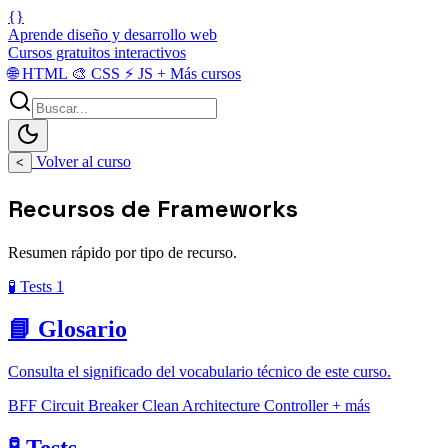
{}
Aprende diseño y desarrollo web
Cursos gratuitos interactivos
🌐
HTML
🎨
CSS
⚡
JS
+
Más cursos
Volver al curso
<
Recursos de Frameworks
Resumen rápido por tipo de recurso.
🧪 Tests
1
📘 Glosario
Consulta el significado del vocabulario técnico de este curso.
BFF
Circuit Breaker
Clean Architecture
Controller
+ más
🧪 Tests