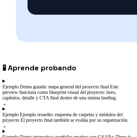
🧪
Aprende probando
Ejemplo
Demo guiada: mapa general del proyecto final
Este
preview funciona como blueprint visual del proyecto: hero,
capítulos, detalle y CTA final dentro de una misma landing.
⌄
Ejemplo
Ejemplo resuelto: esquema de carpetas y módulos del
proyecto
El proyecto final también se evalúa por su organización.
⌄
Ejemplo
Demo interactiva: portfolio creativo con GSAP y Three.js