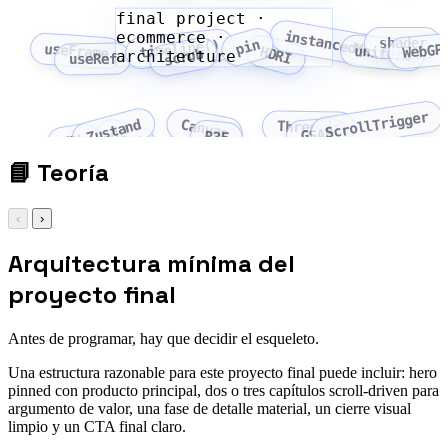
final project ·
ecommerce ·
instancedMesh
shader
pin
timeline()
useFrame
WebGP
uniform
HDRI
scrub
architecture
useRef
ScrollTrigger
Zustand
Canvas
Three.js
GSAP
Drei
R3F
TSL
📘
Teoría
‹
›
Arquitectura mínima del
proyecto final
Antes de programar, hay que decidir el esqueleto.
Una estructura razonable para este proyecto final puede incluir: hero
pinned con producto principal, dos o tres capítulos scroll-driven para
argumento de valor, una fase de detalle material, un cierre visual
limpio y un CTA final claro.