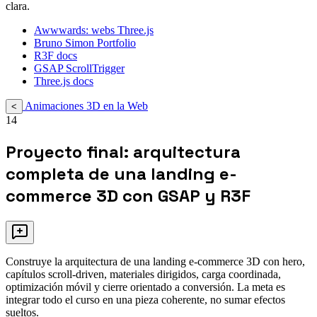
clara.
Awwwards: webs Three.js
Bruno Simon Portfolio
R3F docs
GSAP ScrollTrigger
Three.js docs
Animaciones 3D en la Web
<
14
Proyecto final: arquitectura
completa de una landing e-
commerce 3D con GSAP y R3F
Construye la arquitectura de una landing e-commerce 3D con hero,
capítulos scroll-driven, materiales dirigidos, carga coordinada,
optimización móvil y cierre orientado a conversión. La meta es
integrar todo el curso en una pieza coherente, no sumar efectos
sueltos.