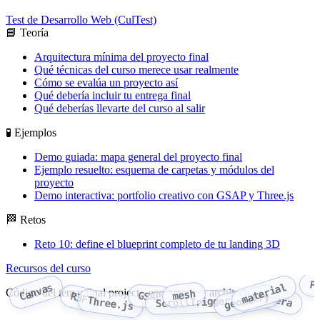
Test de Desarrollo Web (CulTest)
📘 Teoría
Arquitectura mínima del proyecto final
Qué técnicas del curso merece usar realmente
Cómo se evalúa un proyecto así
Qué debería incluir tu entrega final
Qué deberías llevarte del curso al salir
🧪 Ejemplos
Demo guiada: mapa general del proyecto final
Ejemplo resuelto: esquema de carpetas y módulos del
proyecto
Demo interactiva: portfolio creativo con GSAP y Three.js
🏁 Retos
Reto 10: define el blueprint completo de tu landing 3D
Recursos del curso
P
Canvas
material
Código del tema: final project · ecommerce · architecture
mesh
camera
GSAP
R3F
geometry
Three.js
ScrollTrigger