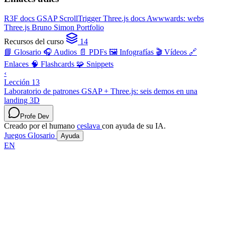
R3F docs
GSAP ScrollTrigger
Three.js docs
Awwwards: webs
Three.js
Bruno Simon Portfolio
Recursos del curso
14
📘 Glosario
🎧 Audios
📄 PDFs
🖼️ Infografías
🎬 Vídeos
🔗
Enlaces
🧠 Flashcards
🧩 Snippets
‹
Lección 13
Laboratorio de patrones GSAP + Three.js: seis demos en una
landing 3D
Profe Dev
Creado por el humano
ceslava
con ayuda de su IA.
Juegos
Glosario
Ayuda
EN