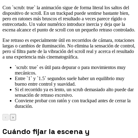
Con `scrub: true` la animación sigue de forma literal los saltos del
dispositivo de scroll. En un trackpad puede sentirse bastante bien,
pero en ratones más bruscos el resultado a veces parece rígido o
entrecortado. Un valor numérico introduce inercia y deja que la
escena alcance el punto de scroll con un pequeño retraso controlado.
Ese retraso es especialmente útil en recorridos de cámara, rotaciones
largas o cambios de iluminación. No elimina la sensación de control,
pero sí filtra parte de la vibración del scroll real y acerca el resultado
a una experiencia más cinematográfica.
`scrub: true` es útil para depurar o para movimientos muy
mecánicos.
Entre `1` y `1.5` segundos suele haber un equilibrio muy
bueno entre control y suavidad.
Si el recorrido ya es lento, un scrub demasiado alto puede dar
sensación de retraso excesivo.
Conviene probar con ratón y con trackpad antes de cerrar la
duración.
‹
›
Cuándo fijar la escena y