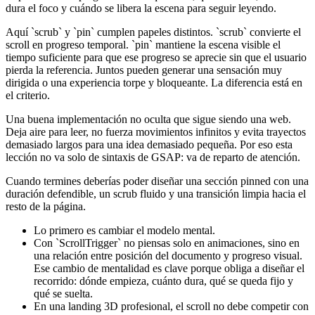
dura el foco y cuándo se libera la escena para seguir leyendo.
Aquí `scrub` y `pin` cumplen papeles distintos. `scrub` convierte el
scroll en progreso temporal. `pin` mantiene la escena visible el
tiempo suficiente para que ese progreso se aprecie sin que el usuario
pierda la referencia. Juntos pueden generar una sensación muy
dirigida o una experiencia torpe y bloqueante. La diferencia está en
el criterio.
Una buena implementación no oculta que sigue siendo una web.
Deja aire para leer, no fuerza movimientos infinitos y evita trayectos
demasiado largos para una idea demasiado pequeña. Por eso esta
lección no va solo de sintaxis de GSAP: va de reparto de atención.
Cuando termines deberías poder diseñar una sección pinned con una
duración defendible, un scrub fluido y una transición limpia hacia el
resto de la página.
Lo primero es cambiar el modelo mental.
Con `ScrollTrigger` no piensas solo en animaciones, sino en
una relación entre posición del documento y progreso visual.
Ese cambio de mentalidad es clave porque obliga a diseñar el
recorrido: dónde empieza, cuánto dura, qué se queda fijo y
qué se suelta.
En una landing 3D profesional, el scroll no debe competir con