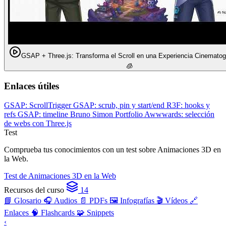
GSAP + Three.js: Transforma el Scroll en una Experiencia Cinematogr
🧊
Enlaces útiles
GSAP: ScrollTrigger
GSAP: scrub, pin y start/end
R3F: hooks y
refs
GSAP: timeline
Bruno Simon Portfolio
Awwwards: selección
de webs con Three.js
Test
Comprueba tus conocimientos con un test sobre Animaciones 3D en
la Web.
Test de Animaciones 3D en la Web
Recursos del curso
14
📘 Glosario
🎧 Audios
📄 PDFs
🖼️ Infografías
🎬 Vídeos
🔗
Enlaces
🧠 Flashcards
🧩 Snippets
‹