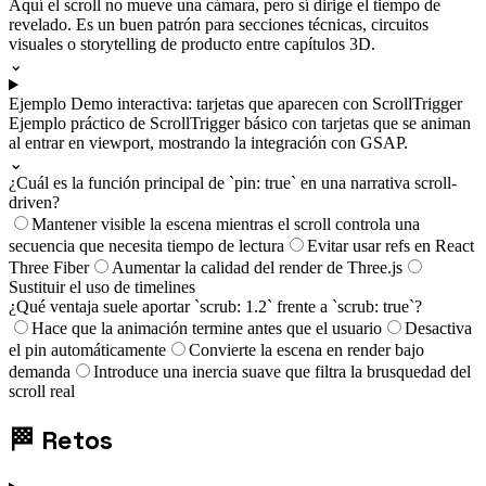
Aquí el scroll no mueve una cámara, pero sí dirige el tiempo de
revelado. Es un buen patrón para secciones técnicas, circuitos
visuales o storytelling de producto entre capítulos 3D.
⌄
Ejemplo
Demo interactiva: tarjetas que aparecen con ScrollTrigger
Ejemplo práctico de ScrollTrigger básico con tarjetas que se animan
al entrar en viewport, mostrando la integración con GSAP.
⌄
¿Cuál es la función principal de `pin: true` en una narrativa scroll-
driven?
Mantener visible la escena mientras el scroll controla una
secuencia que necesita tiempo de lectura
Evitar usar refs en React
Three Fiber
Aumentar la calidad del render de Three.js
Sustituir el uso de timelines
¿Qué ventaja suele aportar `scrub: 1.2` frente a `scrub: true`?
Hace que la animación termine antes que el usuario
Desactiva
el pin automáticamente
Convierte la escena en render bajo
demanda
Introduce una inercia suave que filtra la brusquedad del
scroll real
🏁
Retos