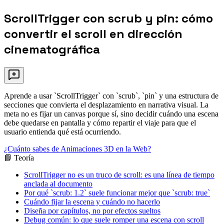
ScrollTrigger con scrub y pin: cómo
convertir el scroll en dirección
cinematográfica
Aprende a usar `ScrollTrigger` con `scrub`, `pin` y una estructura de
secciones que convierta el desplazamiento en narrativa visual. La
meta no es fijar un canvas porque sí, sino decidir cuándo una escena
debe quedarse en pantalla y cómo repartir el viaje para que el
usuario entienda qué está ocurriendo.
¿Cuánto sabes de Animaciones 3D en la Web?
📘 Teoría
ScrollTrigger no es un truco de scroll: es una línea de tiempo
anclada al documento
Por qué `scrub: 1.2` suele funcionar mejor que `scrub: true`
Cuándo fijar la escena y cuándo no hacerlo
Diseña por capítulos, no por efectos sueltos
Debug común: lo que suele romper una escena con scroll