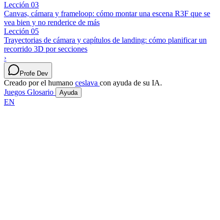
Lección 03
Canvas, cámara y frameloop: cómo montar una escena R3F que se
vea bien y no renderice de más
Lección 05
Trayectorias de cámara y capítulos de landing: cómo planificar un
recorrido 3D por secciones
›
Profe Dev
Creado por el humano
ceslava
con ayuda de su IA.
Juegos
Glosario
Ayuda
EN