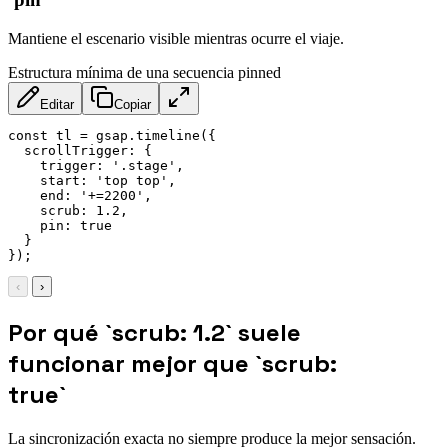
Mantiene el escenario visible mientras ocurre el viaje.
Estructura mínima de una secuencia pinned
Editar
Copiar
const
 tl 
=
 gsap
.
timeline
(
{
scrollTrigger
:
{
trigger
:
'.stage'
,
start
:
'top top'
,
end
:
'+=2200'
,
scrub
:
1.2
,
pin
:
true
}
}
)
;
‹
›
Por qué `scrub: 1.2` suele
funcionar mejor que `scrub:
true`
La sincronización exacta no siempre produce la mejor sensación.