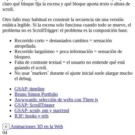
claro qué bloque fija la escena y qué bloque aporta texto o altura de
scroll.
Otro fallo muy habitual es construir la secuencia sin una versión
estática legible. Si la escena solo funciona cuando todo se mueve, el
problema no es ScrollTrigger: el problema es la composición base.
Recorrido corto + demasiados cambios = sensación
atropellada.
Recorrido larguísimo + poca información = sensación de
bloqueo.
Falta de contraste textual = el usuario no entiende qué está
guiando el scroll.
No usar `markers` durante el ajuste inicial suele alargar mucho
el debug.
GSAP: timeline
Bruno Simon Portfolio
Awwwards: selección de webs con Three.js
GSAP: ScrollTrigger
GSAP: scrub, pin y start/end
R3F: hooks y refs
Animaciones 3D en la Web
<
04