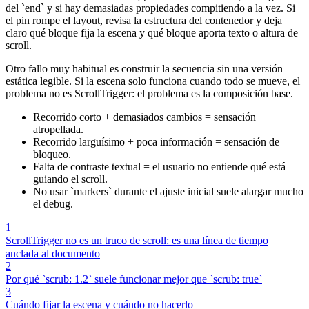
del `end` y si hay demasiadas propiedades compitiendo a la vez. Si
el pin rompe el layout, revisa la estructura del contenedor y deja
claro qué bloque fija la escena y qué bloque aporta texto o altura de
scroll.
Otro fallo muy habitual es construir la secuencia sin una versión
estática legible. Si la escena solo funciona cuando todo se mueve, el
problema no es ScrollTrigger: el problema es la composición base.
Recorrido corto + demasiados cambios = sensación
atropellada.
Recorrido larguísimo + poca información = sensación de
bloqueo.
Falta de contraste textual = el usuario no entiende qué está
guiando el scroll.
No usar `markers` durante el ajuste inicial suele alargar mucho
el debug.
1
ScrollTrigger no es un truco de scroll: es una línea de tiempo
anclada al documento
2
Por qué `scrub: 1.2` suele funcionar mejor que `scrub: true`
3
Cuándo fijar la escena y cuándo no hacerlo