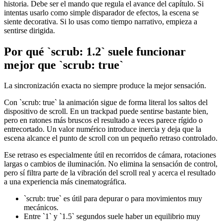
historia. Debe ser el mando que regula el avance del capítulo. Si
intentas usarlo como simple disparador de efectos, la escena se
siente decorativa. Si lo usas como tiempo narrativo, empieza a
sentirse dirigida.
Por qué `scrub: 1.2` suele funcionar
mejor que `scrub: true`
La sincronización exacta no siempre produce la mejor sensación.
Con `scrub: true` la animación sigue de forma literal los saltos del
dispositivo de scroll. En un trackpad puede sentirse bastante bien,
pero en ratones más bruscos el resultado a veces parece rígido o
entrecortado. Un valor numérico introduce inercia y deja que la
escena alcance el punto de scroll con un pequeño retraso controlado.
Ese retraso es especialmente útil en recorridos de cámara, rotaciones
largas o cambios de iluminación. No elimina la sensación de control,
pero sí filtra parte de la vibración del scroll real y acerca el resultado
a una experiencia más cinematográfica.
`scrub: true` es útil para depurar o para movimientos muy
mecánicos.
Entre `1` y `1.5` segundos suele haber un equilibrio muy