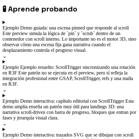
🧪
Aprende probando
Ejemplo
Demo guiada: una escena pinned que responde al scroll
Este preview simula la lógica de `pin` y `scrub` dentro de un
contenedor con scroll interno. Lo importante no es el motor 3D, sino
observar cómo una escena fija gana narrativa cuando el
desplazamiento controla el progreso visual.
⌄
Ejemplo
Ejemplo resuelto: ScrollTrigger sincronizando una rotación
en R3F
Este patrón no se ejecuta en el preview, pero sí refleja la
integración profesional entre GSAP, ScrollTrigger, refs y una malla
en R3F.
⌄
Ejemplo
Demo interactiva: capítulo editorial con ScrollTrigger
Esta
demo amplia enseña un patrón muy útil para landings 3D: una
narrativa scroll-driven con barra de progreso, bloques que entran por
fases y jerarquía visual clara.
⌄
Ejemplo
Demo interactiva: trazados SVG que se dibujan con scroll