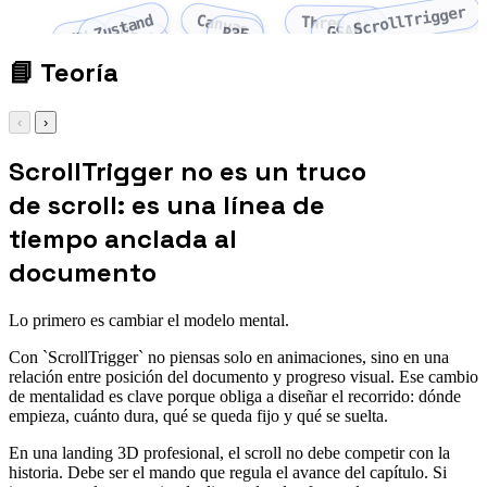
ScrollTrigger
Zustand
Canvas
Three.js
GSAP
Drei
R3F
TSL
📘
Teoría
‹
›
ScrollTrigger no es un truco
de scroll: es una línea de
tiempo anclada al
documento
Lo primero es cambiar el modelo mental.
Con `ScrollTrigger` no piensas solo en animaciones, sino en una
relación entre posición del documento y progreso visual. Ese cambio
de mentalidad es clave porque obliga a diseñar el recorrido: dónde
empieza, cuánto dura, qué se queda fijo y qué se suelta.
En una landing 3D profesional, el scroll no debe competir con la
historia. Debe ser el mando que regula el avance del capítulo. Si